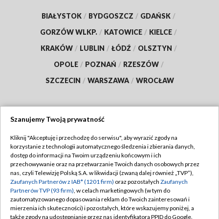
BIAŁYSTOK
/
BYDGOSZCZ
/
GDAŃSK
/
GORZÓW WLKP.
/
KATOWICE
/
KIELCE
/
KRAKÓW
/
LUBLIN
/
ŁÓDŹ
/
OLSZTYN
/
OPOLE
/
POZNAŃ
/
RZESZÓW
/
SZCZECIN
/
WARSZAWA
/
WROCŁAW
Szanujemy Twoją prywatność
Dołącz do nas:
Kliknij "Akceptuję i przechodzę do serwisu", aby wyrazić zgody na
korzystanie z technologii automatycznego śledzenia i zbierania danych,
TVP
dostęp do informacji na Twoim urządzeniu końcowym i ich
Abonament TVP
przechowywanie oraz na przetwarzanie Twoich danych osobowych przez
Regulamin TVP
nas, czyli Telewizję Polską S.A. w likwidacji (zwaną dalej również „TVP”),
Emisja w TVP
Polityka prywatności
Zaufanych Partnerów z IAB* (1201 firm)
oraz pozostałych
Zaufanych
Partnerów TVP (93 firm)
, w celach marketingowych (w tym do
Centrum informacji TVP
Moje zgody
zautomatyzowanego dopasowania reklam do Twoich zainteresowań i
mierzenia ich skuteczności) i pozostałych, które wskazujemy poniżej, a
Naziemna Telewizja Cyfrowa
Pomoc
także zgody na udostępnianie przez nas identyfikatora PPID do Google.