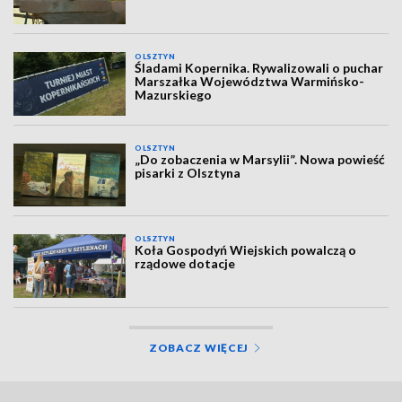
OLSZTYN
Śladami Kopernika. Rywalizowali o puchar
Marszałka Województwa Warmińsko-
Mazurskiego
OLSZTYN
„Do zobaczenia w Marsylii”. Nowa powieść
pisarki z Olsztyna
OLSZTYN
Koła Gospodyń Wiejskich powalczą o
rządowe dotacje
ZOBACZ WIĘCEJ