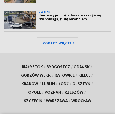
OLSZTYN
Kierowcy jednośladów coraz częściej
"wspomagają" się alkoholem
ZOBACZ WIĘCEJ
BIAŁYSTOK
/
BYDGOSZCZ
/
GDAŃSK
/
GORZÓW WLKP.
/
KATOWICE
/
KIELCE
/
KRAKÓW
/
LUBLIN
/
ŁÓDŹ
/
OLSZTYN
/
OPOLE
/
POZNAŃ
/
RZESZÓW
/
SZCZECIN
/
WARSZAWA
/
WROCŁAW