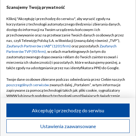
Szanujemy Twoją prywatność
Dołącz do nas:
Kliknij "Akceptuję i przechodzę do serwisu", aby wyrazić zgody na
korzystanie z technologii automatycznego śledzenia i zbierania danych,
TVP
dostęp do informacji na Twoim urządzeniu końcowym i ich
Abonament TVP
przechowywanie oraz na przetwarzanie Twoich danych osobowych przez
Regulamin TVP
nas, czyli Telewizję Polską S.A. w likwidacji (zwaną dalej również „TVP”),
Emisja w TVP
Polityka prywatności
Zaufanych Partnerów z IAB* (1201 firm)
oraz pozostałych
Zaufanych
Partnerów TVP (93 firm)
, w celach marketingowych (w tym do
Centrum informacji TVP
Moje zgody
zautomatyzowanego dopasowania reklam do Twoich zainteresowań i
mierzenia ich skuteczności) i pozostałych, które wskazujemy poniżej, a
Naziemna Telewizja Cyfrowa
Pomoc
także zgody na udostępnianie przez nas identyfikatora PPID do Google.
Sklep TVP
Biuro reklamy
Twoje dane osobowe zbierane podczas odwiedzania przez Ciebie naszych
Rada Programowa
Kontakt
poszczególnych serwisów
zwanych dalej „Portalem”, w tym informacje
zapisywane za pomocą technologii takich jak: pliki cookie, sygnalizatory
System NOS
WWW lub innych podobnych technologii umożliwiających świadczenie
dopasowanych i bezpiecznych usług, personalizację treści oraz reklam,
Informacje o nadawcy
Kanały
udostępnianie funkcji mediów społecznościowych oraz analizowanie
Akceptuję i przechodzę do serwisu
ruchu w Internecie.
Program dla prasy
©2026 Telewizja Polska S.A. w likwidacji
Biuro Reklamy
Twoje dane osobowe zbierane podczas odwiedzania przez Ciebie
Ustawienia zaawansowane
poszczególnych serwisów
na Portalu, takie jak adresy IP, identyfikatory
Ogłoszenie przetargowe
Twoich urządzeń końcowych i identyfikatory plików cookie, informacje o