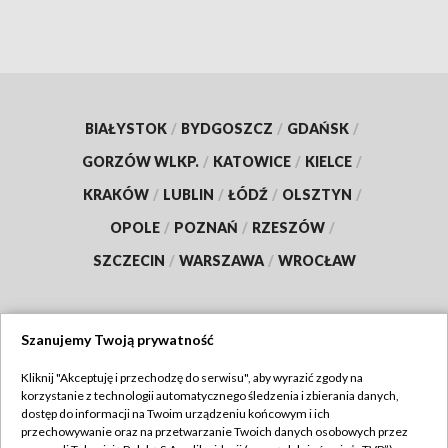
BIAŁYSTOK
/
BYDGOSZCZ
/
GDAŃSK
/
GORZÓW WLKP.
/
KATOWICE
/
KIELCE
/
KRAKÓW
/
LUBLIN
/
ŁÓDŹ
/
OLSZTYN
/
OPOLE
/
POZNAŃ
/
RZESZÓW
/
SZCZECIN
/
WARSZAWA
/
WROCŁAW
Szanujemy Twoją prywatność
Dołącz do nas:
Kliknij "Akceptuję i przechodzę do serwisu", aby wyrazić zgody na
korzystanie z technologii automatycznego śledzenia i zbierania danych,
TVP
dostęp do informacji na Twoim urządzeniu końcowym i ich
Abonament TVP
przechowywanie oraz na przetwarzanie Twoich danych osobowych przez
Regulamin TVP