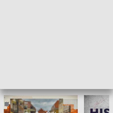
SPOŁECZEŃSTWO
Moje miejsce
Winda region
HISTORIA