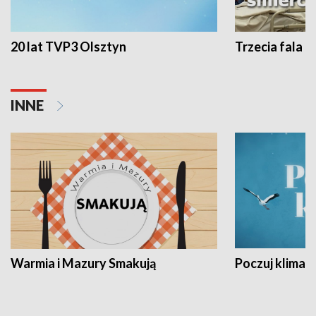
20 lat TVP3 Olsztyn
Trzecia fala -
INNE
Warmia i Mazury Smakują
Poczuj klimat