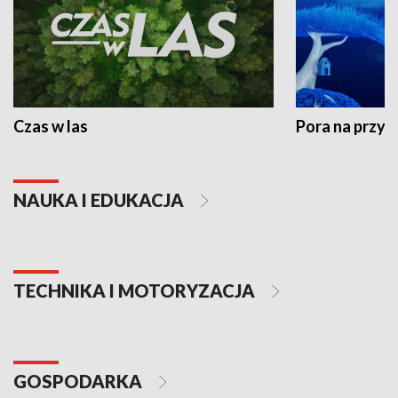
Czas w las
Pora na przyr
NAUKA I EDUKACJA
TECHNIKA I MOTORYZACJA
GOSPODARKA