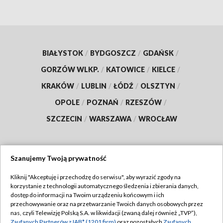
BIAŁYSTOK
/
BYDGOSZCZ
/
GDAŃSK
/
GORZÓW WLKP.
/
KATOWICE
/
KIELCE
/
KRAKÓW
/
LUBLIN
/
ŁÓDŹ
/
OLSZTYN
/
OPOLE
/
POZNAŃ
/
RZESZÓW
/
SZCZECIN
/
WARSZAWA
/
WROCŁAW
Szanujemy Twoją prywatność
Dołącz do nas:
Kliknij "Akceptuję i przechodzę do serwisu", aby wyrazić zgody na
korzystanie z technologii automatycznego śledzenia i zbierania danych,
TVP
dostęp do informacji na Twoim urządzeniu końcowym i ich
Abonament TVP
przechowywanie oraz na przetwarzanie Twoich danych osobowych przez
Regulamin TVP
nas, czyli Telewizję Polską S.A. w likwidacji (zwaną dalej również „TVP”),
Emisja w TVP
Zaufanych Partnerów z IAB* (1201 firm)
oraz pozostałych
Zaufanych
Polityka prywatności