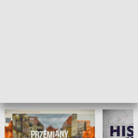
SPOŁECZEŃSTWO
Moje miejsce
Winda region
HISTORIA