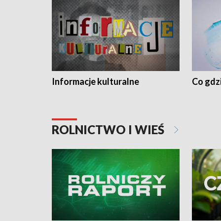
Informacje kulturalne
Co gdzi
ROLNICTWO I WIEŚ