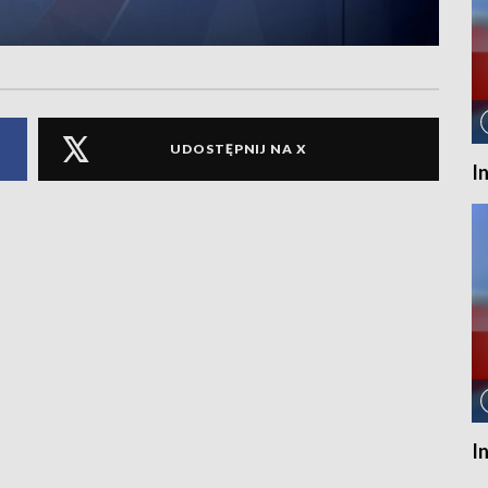
UDOSTĘPNIJ NA X
I
I