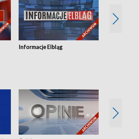
Informacje Elbląg
Wstaje nowy