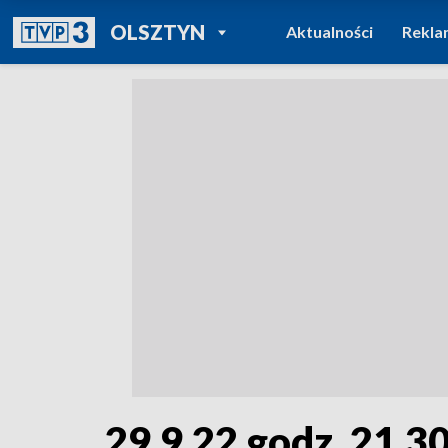
POWRÓT DO
OLSZTYN
Aktualności
Rekla
TVP REGIONY
29.9.22 godz. 21.3