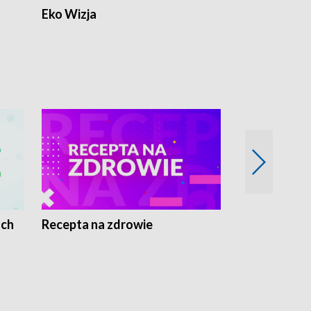
Eko Wizja
ach
Recepta na zdrowie
Wybieram z