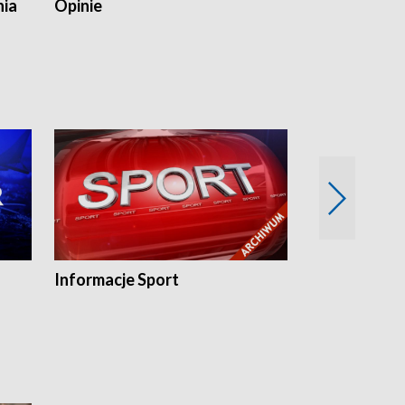
nia
Opinie
Opinie Elblą
Informacje Sport
Flesz sport