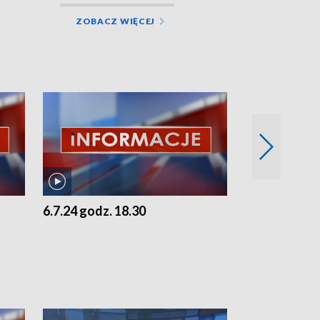
ZOBACZ WIĘCEJ
6.7.24 godz. 18.30
5.7.24 godz. 