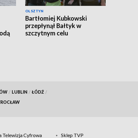
OLSZTYN
Bartłomiej Kubkowski
przepłynął Bałtyk w
godą
szczytnym celu
KÓW
/
LUBLIN
/
ŁÓDŹ
/
ROCŁAW
 Telewizja Cyfrowa
Sklep TVP