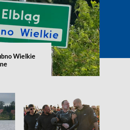
ubno Wielkie
zne