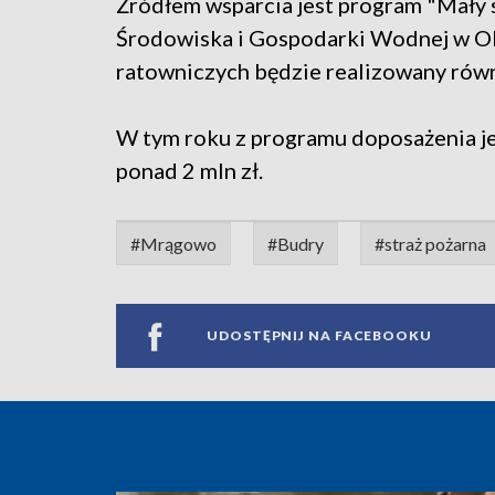
Źródłem wsparcia jest program "Mał
Środowiska i Gospodarki Wodnej w Ol
ratowniczych będzie realizowany równ
W tym roku z programu doposażenia j
ponad 2 mln zł.
#Mrągowo
#Budry
#straż pożarna
UDOSTĘPNIJ NA FACEBOOKU