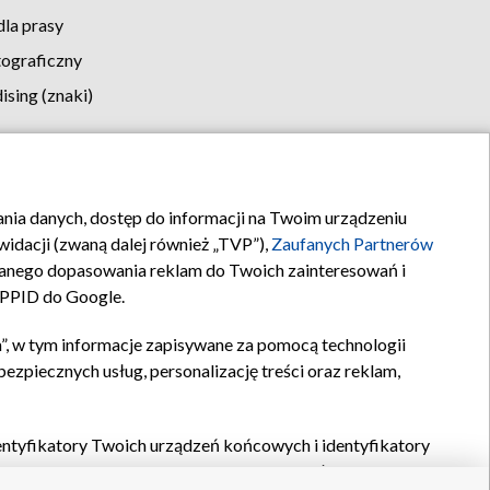
la prasy
tograficzny
sing (znaki)
klamy
Kontakt
rania danych, dostęp do informacji na Twoim urządzeniu
idacji (zwaną dalej również „TVP”),
Zaufanych Partnerów
anego dopasowania reklam do Twoich zainteresowań i
a PPID do Google.
”, w tym informacje zapisywane za pomocą technologii
zpiecznych usług, personalizację treści oraz reklam,
identyfikatory Twoich urządzeń końcowych i identyfikatory
P,
Zaufanych Partnerów z IAB
oraz pozostałych
Zaufanych