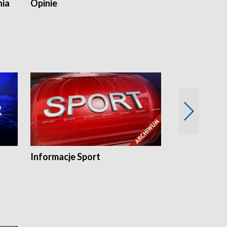
nia
Opinie
Opinie Elblą
Informacje Sport
Flesz sport