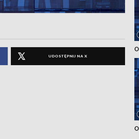
O
UDOSTĘPNIJ NA X
O