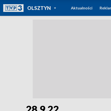
POWRÓT DO
OLSZTYN
Aktualności
Rekla
TVP REGIONY
28.9.22