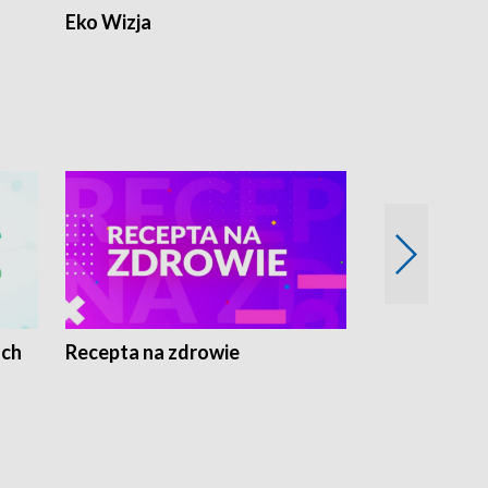
Eko Wizja
ach
Recepta na zdrowie
Wybieram z