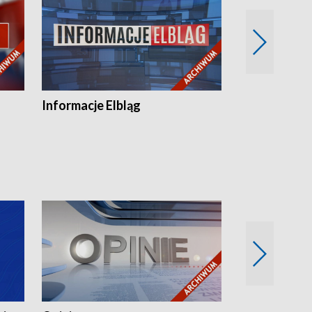
Informacje Elbląg
Wstaje nowy