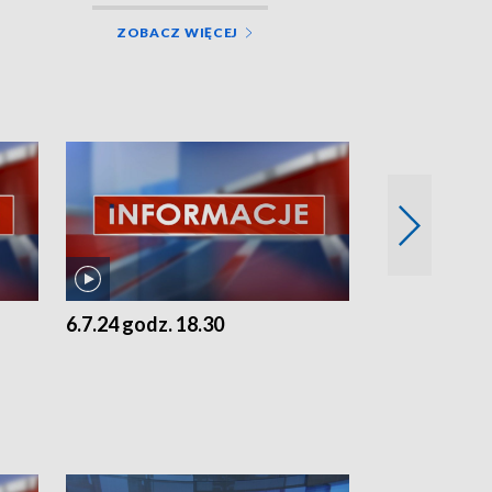
ZOBACZ WIĘCEJ
6.7.24 godz. 18.30
5.7.24 godz. 