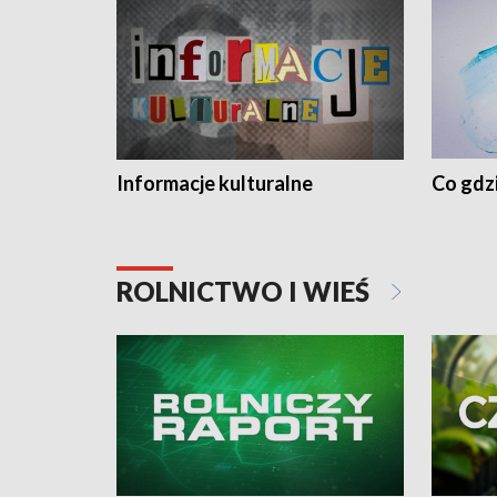
Informacje kulturalne
Co gdzi
ROLNICTWO I WIEŚ