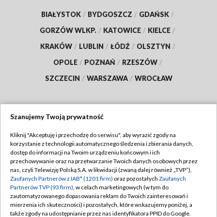
BIAŁYSTOK
/
BYDGOSZCZ
/
GDAŃSK
/
GORZÓW WLKP.
/
KATOWICE
/
KIELCE
/
KRAKÓW
/
LUBLIN
/
ŁÓDŹ
/
OLSZTYN
/
OPOLE
/
POZNAŃ
/
RZESZÓW
/
SZCZECIN
/
WARSZAWA
/
WROCŁAW
Szanujemy Twoją prywatność
Dołącz do nas:
Kliknij "Akceptuję i przechodzę do serwisu", aby wyrazić zgody na
korzystanie z technologii automatycznego śledzenia i zbierania danych,
TVP
dostęp do informacji na Twoim urządzeniu końcowym i ich
Abonament TVP
przechowywanie oraz na przetwarzanie Twoich danych osobowych przez
Regulamin TVP
nas, czyli Telewizję Polską S.A. w likwidacji (zwaną dalej również „TVP”),
Emisja w TVP
Zaufanych Partnerów z IAB* (1201 firm)
oraz pozostałych
Zaufanych
Polityka prywatności
Partnerów TVP (93 firm)
, w celach marketingowych (w tym do
Centrum informacji TVP
Moje zgody
zautomatyzowanego dopasowania reklam do Twoich zainteresowań i
mierzenia ich skuteczności) i pozostałych, które wskazujemy poniżej, a
Naziemna Telewizja Cyfrowa
Pomoc
także zgody na udostępnianie przez nas identyfikatora PPID do Google.