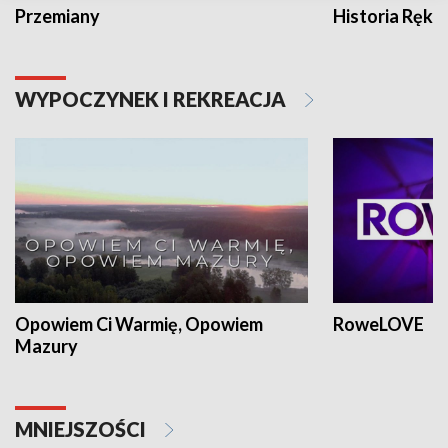
Przemiany
Historia Ręką
WYPOCZYNEK I REKREACJA
Opowiem Ci Warmię, Opowiem
RoweLOVE
Mazury
MNIEJSZOŚCI