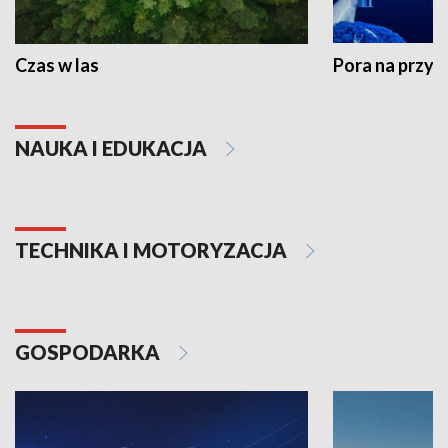
Czas w las
Pora na przyr
NAUKA I EDUKACJA
TECHNIKA I MOTORYZACJA
GOSPODARKA