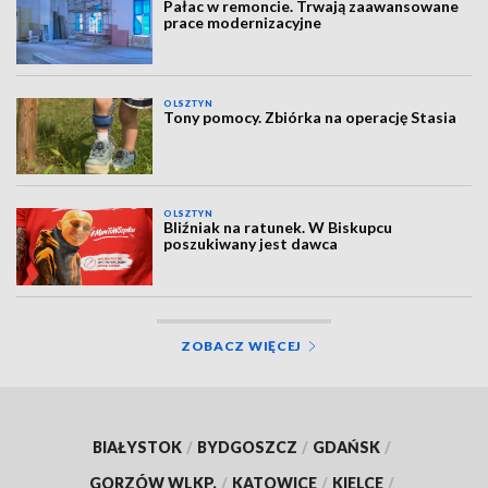
Pałac w remoncie. Trwają zaawansowane
prace modernizacyjne
OLSZTYN
Tony pomocy. Zbiórka na operację Stasia
OLSZTYN
Bliźniak na ratunek. W Biskupcu
poszukiwany jest dawca
ZOBACZ WIĘCEJ
BIAŁYSTOK
/
BYDGOSZCZ
/
GDAŃSK
/
GORZÓW WLKP.
/
KATOWICE
/
KIELCE
/