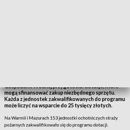
Tylko w Janowcu Kościelnym koło Nidzicy 35 jednostek OSP otrzymało
potwierdzenia dotacji
Strażacy ochotnicy otrzymują finansowe wsparcie.
Wojewódzki Fundusz Ochrony Środowiska i
Gospodarki Wodnej przygotował dotacje, które
mogą sfinansować zakup niezbędnego sprzętu.
Każda z jednostek zakwalifikowanych do programu
może liczyć na wsparcie do 25 tysięcy złotych.
Na Warmii i Mazurach 153 jednostki ochotniczych straży
pożarnych zakwalifikowało się do programu dotacji.