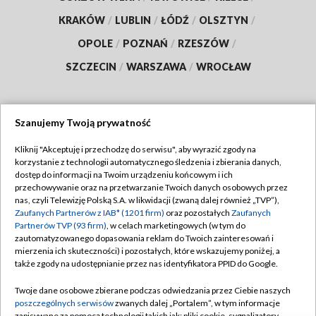
KRAKÓW
/
LUBLIN
/
ŁÓDŹ
/
OLSZTYN
/
OPOLE
/
POZNAŃ
/
RZESZÓW
/
SZCZECIN
/
WARSZAWA
/
WROCŁAW
Szanujemy Twoją prywatność
Dołącz do nas:
Kliknij "Akceptuję i przechodzę do serwisu", aby wyrazić zgody na
korzystanie z technologii automatycznego śledzenia i zbierania danych,
TVP
dostęp do informacji na Twoim urządzeniu końcowym i ich
Abonament TVP
przechowywanie oraz na przetwarzanie Twoich danych osobowych przez
Regulamin TVP
nas, czyli Telewizję Polską S.A. w likwidacji (zwaną dalej również „TVP”),
Emisja w TVP
Polityka prywatności
Zaufanych Partnerów z IAB* (1201 firm)
oraz pozostałych
Zaufanych
Partnerów TVP (93 firm)
, w celach marketingowych (w tym do
Centrum informacji TVP
Moje zgody
zautomatyzowanego dopasowania reklam do Twoich zainteresowań i
mierzenia ich skuteczności) i pozostałych, które wskazujemy poniżej, a
Naziemna Telewizja Cyfrowa
Pomoc
także zgody na udostępnianie przez nas identyfikatora PPID do Google.
Sklep TVP
Biuro reklamy
Twoje dane osobowe zbierane podczas odwiedzania przez Ciebie naszych
Rada Programowa
Kontakt
poszczególnych serwisów
zwanych dalej „Portalem”, w tym informacje
zapisywane za pomocą technologii takich jak: pliki cookie, sygnalizatory