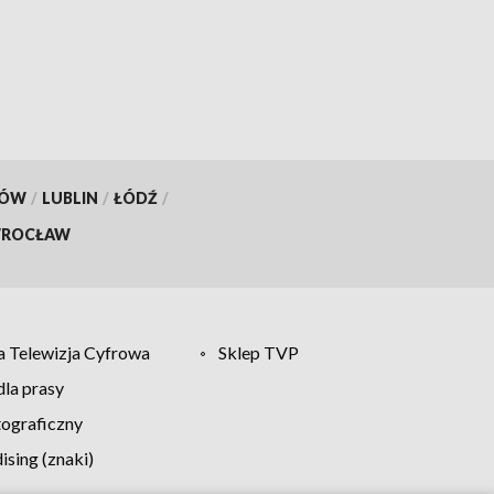
KÓW
/
LUBLIN
/
ŁÓDŹ
/
ROCŁAW
 Telewizja Cyfrowa
Sklep TVP
la prasy
tograficzny
sing (znaki)