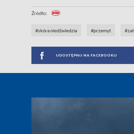
Źródło:
#skóra niedźwiedzia
#przemyt
#za
UDOSTĘPNIJ NA FACEBOOKU