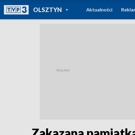
POWRÓT DO
OLSZTYN
Aktualności
Rekla
TVP REGIONY
Zakazana pamiątk