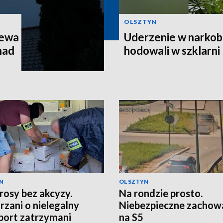
OLSZTYN
zewa
Uderzenie w narkob
 nad
hodowali w szklarni
N
OLSZTYN
rosy bez akcyzy.
Na rondzie prosto.
rzani o nielegalny
Niebezpieczne zachow
port zatrzymani
na S5