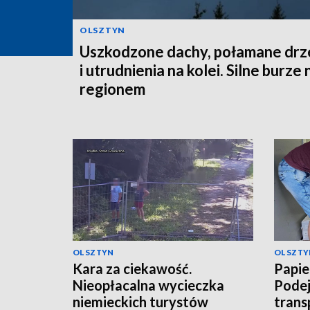
OLSZTYN
Uszkodzone dachy, połamane dr
i utrudnienia na kolei. Silne burze
regionem
OLSZTYN
OLSZTY
Kara za ciekawość.
Papie
Nieopłacalna wycieczka
Podej
niemieckich turystów
trans