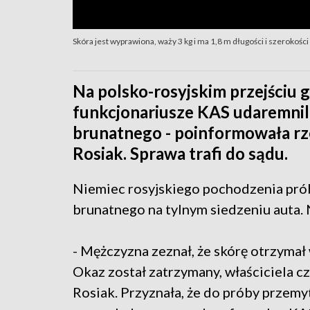
Skóra jest wyprawiona, waży 3 kg i ma 1,8 m długości i szerokości (
Na polsko-rosyjskim przejściu
funkcjonariusze KAS udaremnil
brunatnego - poinformowała rz
Rosiak. Sprawa trafi do sądu.
Niemiec rosyjskiego pochodzenia pró
brunatnego na tylnym siedzeniu auta. N
- Mężczyzna zeznał, że skórę otrzymał
Okaz został zatrzymany, właściciela c
Rosiak. Przyznała, że do próby przemyt