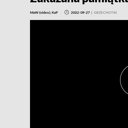
MaW (video), KaP
2022-09-27
|
GRZECHOTKI