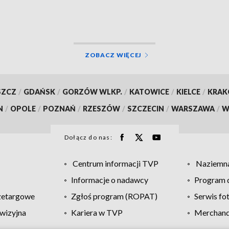
ZOBACZ WIĘCEJ
SZCZ
/
GDAŃSK
/
GORZÓW WLKP.
/
KATOWICE
/
KIELCE
/
KRA
N
/
OPOLE
/
POZNAŃ
/
RZESZÓW
/
SZCZECIN
/
WARSZAWA
/
W
Dołącz do nas:
Centrum informacji TVP
Naziemna
Informacje o nadawcy
Program d
zetargowe
Zgłoś program (ROPAT)
Serwis fo
wizyjna
Kariera w TVP
Merchandi