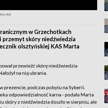
fot. IAS)
 granicznym w Grzechotkach
i przemyt skóry niedźwiedzia
ecznik olsztyńskiej KAS Marta
bował przewieźć skórę niedźwiedzia
ałożył na nią ubrania.
 w prezencie, podczas pobytu na Syberii.
zeka odpowiedzialność karna - podała Marta
u skóry z niedźwiedzia doszło w sierpniu, ale