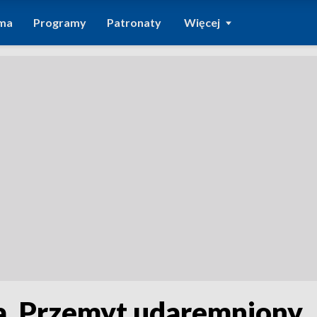
ma
Programy
Patronaty
Więcej
a. Przemyt udaremniony