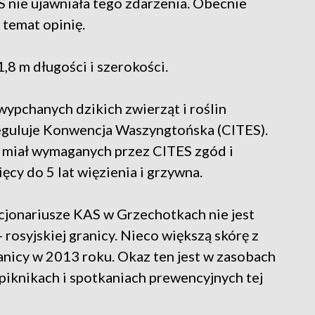
 nie ujawniała tego zdarzenia. Obecnie
j temat opinię.
1,8 m długości i szerokości.
wypchanych dzikich zwierząt i roślin
guluje Konwencja Waszyngtońska (CITES).
miał wymaganych przez CITES zgód i
cy do 5 lat więzienia i grzywna.
nkcjonariusze KAS w Grzechotkach nie jest
 rosyjskiej granicy. Nieco większą skórę z
anicy w 2013 roku. Okaz ten jest w zasobach
 piknikach i spotkaniach prewencyjnych tej