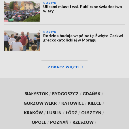
OLSZTYN
Ulicami miast i wsi. Publiczne świadectwo
wiary
OLSZTYN
Rodzina buduje wspólnotę. Święto Cerkwi
greckokatolickiej w Morągu
ZOBACZ WIĘCEJ
BIAŁYSTOK
/
BYDGOSZCZ
/
GDAŃSK
/
GORZÓW WLKP.
/
KATOWICE
/
KIELCE
/
KRAKÓW
/
LUBLIN
/
ŁÓDŹ
/
OLSZTYN
/
OPOLE
/
POZNAŃ
/
RZESZÓW
/