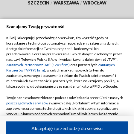
SZCZECIN
/
WARSZAWA
/
WROCŁAW
Szanujemy Twoją prywatność
Dołącz do nas:
Kliknij "Akceptuję i przechodzę do serwisu", aby wyrazić zgody na
korzystanie z technologii automatycznego śledzenia i zbierania danych,
TVP
dostęp do informacji na Twoim urządzeniu końcowym i ich
Abonament TVP
przechowywanie oraz na przetwarzanie Twoich danych osobowych przez
Regulamin TVP
nas, czyli Telewizję Polską S.A. w likwidacji (zwaną dalej również „TVP”),
Emisja w TVP
Polityka prywatności
Zaufanych Partnerów z IAB* (1201 firm)
oraz pozostałych
Zaufanych
Partnerów TVP (93 firm)
, w celach marketingowych (w tym do
Centrum informacji TVP
Moje zgody
zautomatyzowanego dopasowania reklam do Twoich zainteresowań i
mierzenia ich skuteczności) i pozostałych, które wskazujemy poniżej, a
Naziemna Telewizja Cyfrowa
Pomoc
także zgody na udostępnianie przez nas identyfikatora PPID do Google.
Sklep TVP
Biuro reklamy
Twoje dane osobowe zbierane podczas odwiedzania przez Ciebie naszych
Rada Programowa
Kontakt
poszczególnych serwisów
zwanych dalej „Portalem”, w tym informacje
zapisywane za pomocą technologii takich jak: pliki cookie, sygnalizatory
System NOS
WWW lub innych podobnych technologii umożliwiających świadczenie
dopasowanych i bezpiecznych usług, personalizację treści oraz reklam,
Informacje o nadawcy
Kanały
udostępnianie funkcji mediów społecznościowych oraz analizowanie
Akceptuję i przechodzę do serwisu
ruchu w Internecie.
Program dla prasy