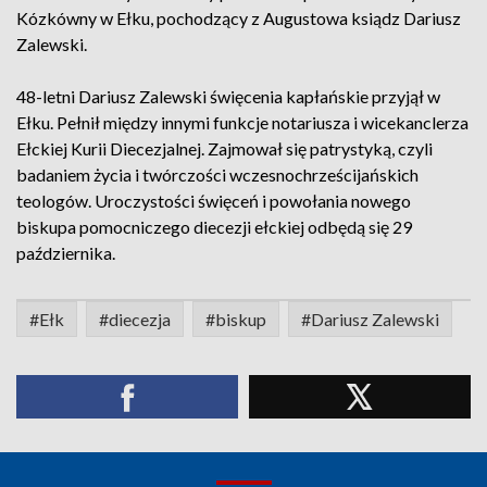
Kózkówny w Ełku, pochodzący z Augustowa ksiądz Dariusz
Zalewski.
48-letni Dariusz Zalewski święcenia kapłańskie przyjął w
Ełku. Pełnił między innymi funkcje notariusza i wicekanclerza
Ełckiej Kurii Diecezjalnej. Zajmował się patrystyką, czyli
badaniem życia i twórczości wczesnochrześcijańskich
teologów. Uroczystości święceń i powołania nowego
biskupa pomocniczego diecezji ełckiej odbędą się 29
października.
#Ełk
#diecezja
#biskup
#Dariusz Zalewski