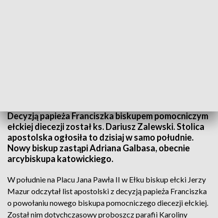
Ks. Dariusz Zalewski nowym biskupem pomocniczym diecezji ełckiej
Decyzją papieża Franciszka biskupem pomocniczym
ełckiej diecezji został ks. Dariusz Zalewski. Stolica
apostolska ogłosiła to dzisiaj w samo południe.
Nowy biskup zastąpi Adriana Galbasa, obecnie
arcybiskupa katowickiego.
W południe na Placu Jana Pawła II w Ełku biskup ełcki Jerzy
Mazur odczytał list apostolski z decyzją papieża Franciszka
o powołaniu nowego biskupa pomocniczego diecezji ełckiej.
Został nim dotychczasowy proboszcz parafii Karoliny