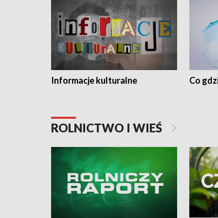
Informacje kulturalne
Co gdzi
ROLNICTWO I WIEŚ