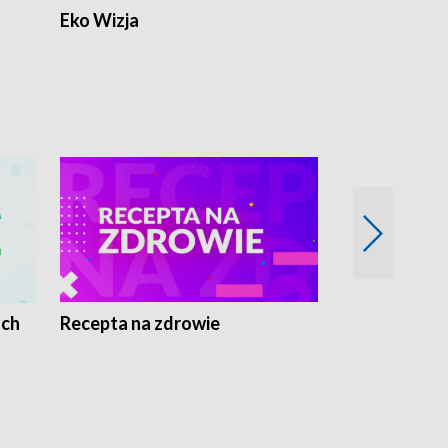
Eko Wizja
ach
Recepta na zdrowie
Wybieram z