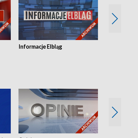
Informacje Elbląg
Wstaje nowy