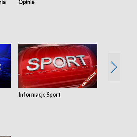
nia
Opinie
Opinie Elblą
Informacje Sport
Flesz sport