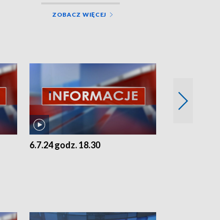
ZOBACZ WIĘCEJ
6.7.24 godz. 18.30
5.7.24 godz. 