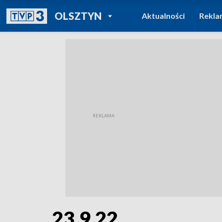
POWRÓT DO
OLSZTYN
Aktualności
Rekla
TVP REGIONY
23.9.22