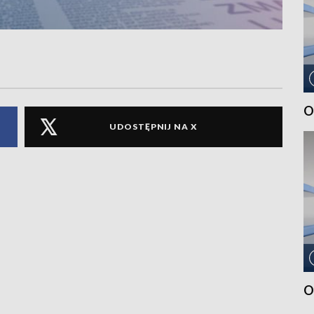
O
UDOSTĘPNIJ NA X
O