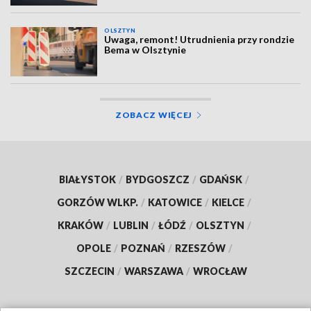
OLSZTYN
Uwaga, remont! Utrudnienia przy rondzie
Bema w Olsztynie
ZOBACZ WIĘCEJ
BIAŁYSTOK
/
BYDGOSZCZ
/
GDAŃSK
/
GORZÓW WLKP.
/
KATOWICE
/
KIELCE
/
KRAKÓW
/
LUBLIN
/
ŁÓDŹ
/
OLSZTYN
/
OPOLE
/
POZNAŃ
/
RZESZÓW
/
SZCZECIN
/
WARSZAWA
/
WROCŁAW