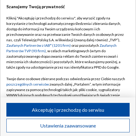
Szanujemy Twoją prywatność
Dołącz do nas:
Kliknij "Akceptuję i przechodzę do serwisu", aby wyrazić zgody na
korzystanie z technologii automatycznego śledzenia i zbierania danych,
TVP
dostęp do informacji na Twoim urządzeniu końcowym i ich
Abonament TVP
przechowywanie oraz na przetwarzanie Twoich danych osobowych przez
Regulamin TVP
nas, czyli Telewizję Polską S.A. w likwidacji (zwaną dalej również „TVP”),
Emisja w TVP
Polityka prywatności
Zaufanych Partnerów z IAB* (1201 firm)
oraz pozostałych
Zaufanych
Partnerów TVP (93 firm)
, w celach marketingowych (w tym do
Centrum informacji TVP
Moje zgody
zautomatyzowanego dopasowania reklam do Twoich zainteresowań i
mierzenia ich skuteczności) i pozostałych, które wskazujemy poniżej, a
Naziemna Telewizja Cyfrowa
Pomoc
także zgody na udostępnianie przez nas identyfikatora PPID do Google.
Sklep TVP
Biuro reklamy
Twoje dane osobowe zbierane podczas odwiedzania przez Ciebie naszych
Rada Programowa
Kontakt
poszczególnych serwisów
zwanych dalej „Portalem”, w tym informacje
zapisywane za pomocą technologii takich jak: pliki cookie, sygnalizatory
System NOS
WWW lub innych podobnych technologii umożliwiających świadczenie
dopasowanych i bezpiecznych usług, personalizację treści oraz reklam,
Informacje o nadawcy
Kanały
udostępnianie funkcji mediów społecznościowych oraz analizowanie
Akceptuję i przechodzę do serwisu
ruchu w Internecie.
Program dla prasy
©2026 Telewizja Polska S.A. w likwidacji
Biuro Reklamy
Twoje dane osobowe zbierane podczas odwiedzania przez Ciebie
Ustawienia zaawansowane
poszczególnych serwisów
na Portalu, takie jak adresy IP, identyfikatory
Ogłoszenie przetargowe
Twoich urządzeń końcowych i identyfikatory plików cookie, informacje o