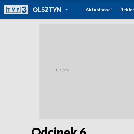
POWRÓT DO
OLSZTYN
Aktualności
Rekla
TVP REGIONY
Odcinek 6