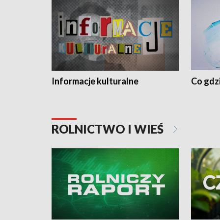
Informacje kulturalne
Co gdzi
ROLNICTWO I WIEŚ