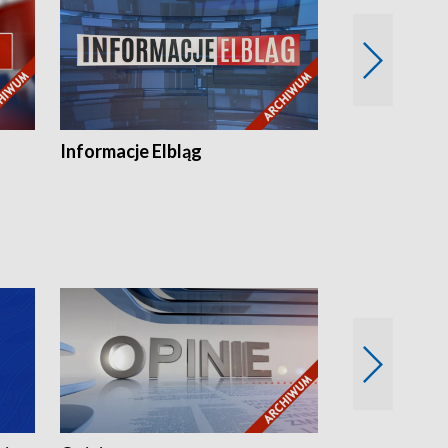
Informacje Elbląg
Wstaje nowy