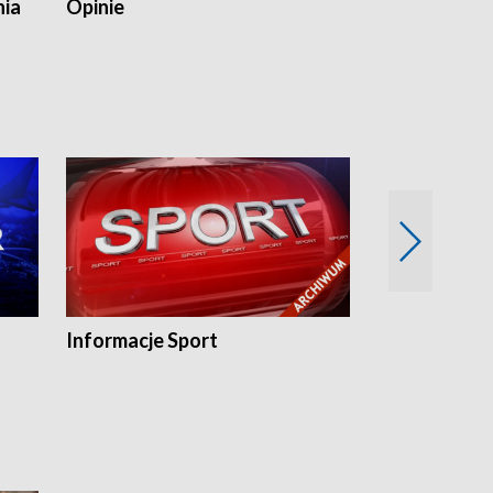
nia
Opinie
Opinie Elblą
Informacje Sport
Flesz sport