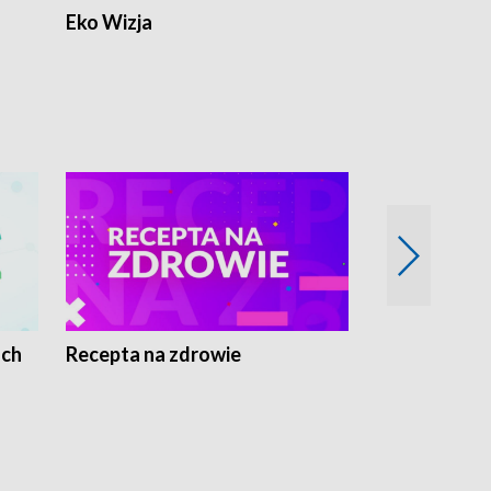
Eko Wizja
ach
Recepta na zdrowie
Wybieram z