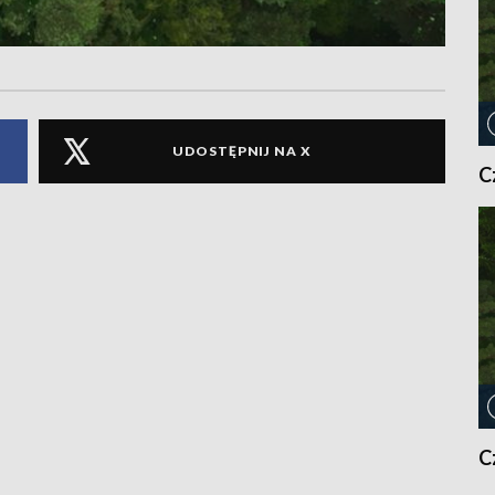
UDOSTĘPNIJ NA X
C
C