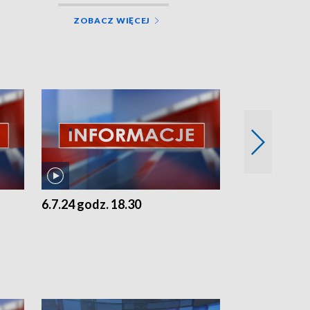
ZOBACZ WIĘCEJ
6.7.24 godz. 18.30
5.7.24 godz. 