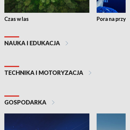
Czas w las
Pora na przyr
NAUKA I EDUKACJA
TECHNIKA I MOTORYZACJA
GOSPODARKA