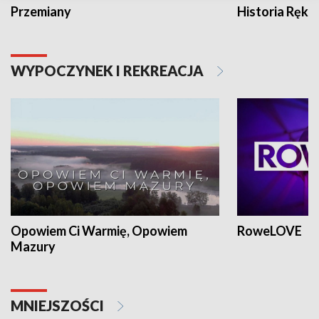
Przemiany
Historia Ręką
WYPOCZYNEK I REKREACJA
Opowiem Ci Warmię, Opowiem
RoweLOVE
Mazury
MNIEJSZOŚCI