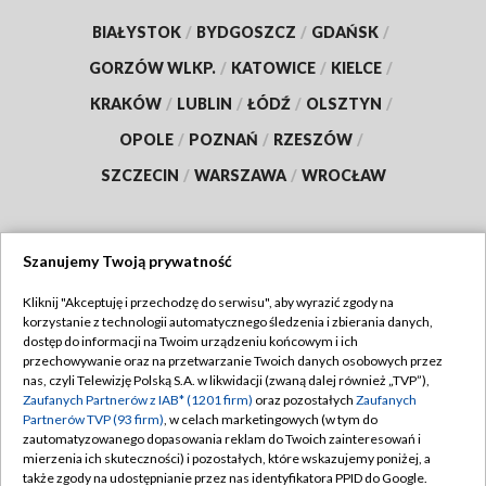
BIAŁYSTOK
/
BYDGOSZCZ
/
GDAŃSK
/
GORZÓW WLKP.
/
KATOWICE
/
KIELCE
/
KRAKÓW
/
LUBLIN
/
ŁÓDŹ
/
OLSZTYN
/
OPOLE
/
POZNAŃ
/
RZESZÓW
/
SZCZECIN
/
WARSZAWA
/
WROCŁAW
Szanujemy Twoją prywatność
Dołącz do nas:
Kliknij "Akceptuję i przechodzę do serwisu", aby wyrazić zgody na
korzystanie z technologii automatycznego śledzenia i zbierania danych,
TVP
dostęp do informacji na Twoim urządzeniu końcowym i ich
Abonament TVP
przechowywanie oraz na przetwarzanie Twoich danych osobowych przez
Regulamin TVP
nas, czyli Telewizję Polską S.A. w likwidacji (zwaną dalej również „TVP”),
Emisja w TVP
Zaufanych Partnerów z IAB* (1201 firm)
oraz pozostałych
Zaufanych
Polityka prywatności
Partnerów TVP (93 firm)
, w celach marketingowych (w tym do
Centrum informacji TVP
Moje zgody
zautomatyzowanego dopasowania reklam do Twoich zainteresowań i
mierzenia ich skuteczności) i pozostałych, które wskazujemy poniżej, a
Naziemna Telewizja Cyfrowa
Pomoc
także zgody na udostępnianie przez nas identyfikatora PPID do Google.