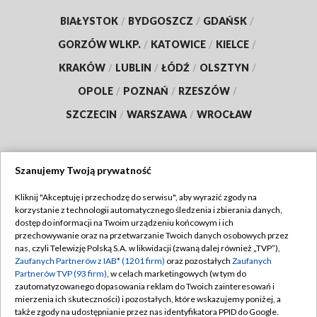
BIAŁYSTOK
/
BYDGOSZCZ
/
GDAŃSK
/
GORZÓW WLKP.
/
KATOWICE
/
KIELCE
/
KRAKÓW
/
LUBLIN
/
ŁÓDŹ
/
OLSZTYN
/
OPOLE
/
POZNAŃ
/
RZESZÓW
/
SZCZECIN
/
WARSZAWA
/
WROCŁAW
Szanujemy Twoją prywatność
Dołącz do nas:
Kliknij "Akceptuję i przechodzę do serwisu", aby wyrazić zgody na
korzystanie z technologii automatycznego śledzenia i zbierania danych,
TVP
dostęp do informacji na Twoim urządzeniu końcowym i ich
Abonament TVP
przechowywanie oraz na przetwarzanie Twoich danych osobowych przez
Regulamin TVP
nas, czyli Telewizję Polską S.A. w likwidacji (zwaną dalej również „TVP”),
Emisja w TVP
Zaufanych Partnerów z IAB* (1201 firm)
oraz pozostałych
Zaufanych
Polityka prywatności
Partnerów TVP (93 firm)
, w celach marketingowych (w tym do
Centrum informacji TVP
Moje zgody
zautomatyzowanego dopasowania reklam do Twoich zainteresowań i
mierzenia ich skuteczności) i pozostałych, które wskazujemy poniżej, a
Naziemna Telewizja Cyfrowa
Pomoc
także zgody na udostępnianie przez nas identyfikatora PPID do Google.