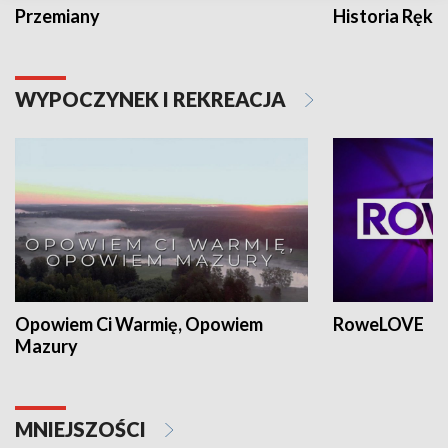
Przemiany
Historia Ręką
WYPOCZYNEK I REKREACJA
Opowiem Ci Warmię, Opowiem
RoweLOVE
Mazury
MNIEJSZOŚCI