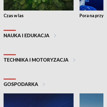
Czas w las
Pora na przyr
NAUKA I EDUKACJA
TECHNIKA I MOTORYZACJA
GOSPODARKA