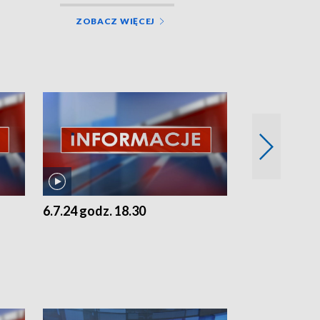
ZOBACZ WIĘCEJ
6.7.24 godz. 18.30
5.7.24 godz. 