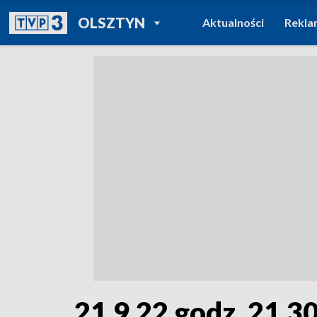
POWRÓT DO
OLSZTYN
Aktualności
Rekla
TVP REGIONY
21.9.22 godz. 21.3