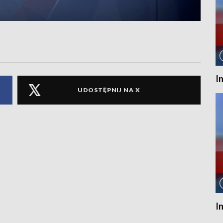
I
UDOSTĘPNIJ NA X
I