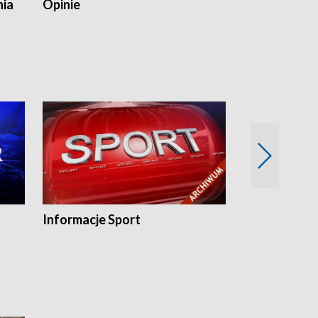
nia
Opinie
Opinie Elblą
Informacje Sport
Flesz sport