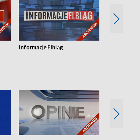
Informacje Elbląg
Wstaje nowy