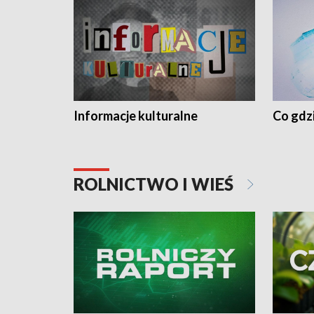
Informacje kulturalne
Co gdzi
ROLNICTWO I WIEŚ