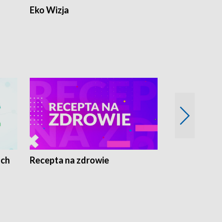
Eko Wizja
ach
Recepta na zdrowie
Wybieram z