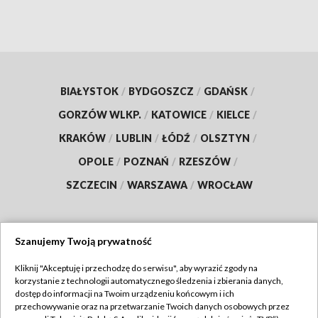
BIAŁYSTOK
/
BYDGOSZCZ
/
GDAŃSK
/
GORZÓW WLKP.
/
KATOWICE
/
KIELCE
/
KRAKÓW
/
LUBLIN
/
ŁÓDŹ
/
OLSZTYN
/
OPOLE
/
POZNAŃ
/
RZESZÓW
/
SZCZECIN
/
WARSZAWA
/
WROCŁAW
Szanujemy Twoją prywatność
Dołącz do nas:
Kliknij "Akceptuję i przechodzę do serwisu", aby wyrazić zgody na
korzystanie z technologii automatycznego śledzenia i zbierania danych,
TVP
dostęp do informacji na Twoim urządzeniu końcowym i ich
Abonament TVP
przechowywanie oraz na przetwarzanie Twoich danych osobowych przez
Regulamin TVP