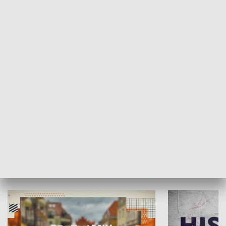
SPOŁECZEŃSTWO
Moje miejsce
Winda region
HISTORIA