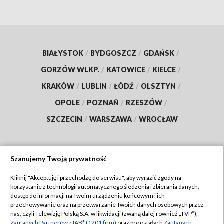
BIAŁYSTOK
/
BYDGOSZCZ
/
GDAŃSK
/
GORZÓW WLKP.
/
KATOWICE
/
KIELCE
/
KRAKÓW
/
LUBLIN
/
ŁÓDŹ
/
OLSZTYN
/
OPOLE
/
POZNAŃ
/
RZESZÓW
/
SZCZECIN
/
WARSZAWA
/
WROCŁAW
Szanujemy Twoją prywatność
Dołącz do nas:
Kliknij "Akceptuję i przechodzę do serwisu", aby wyrazić zgody na
korzystanie z technologii automatycznego śledzenia i zbierania danych,
TVP
dostęp do informacji na Twoim urządzeniu końcowym i ich
Abonament TVP
przechowywanie oraz na przetwarzanie Twoich danych osobowych przez
Regulamin TVP
nas, czyli Telewizję Polską S.A. w likwidacji (zwaną dalej również „TVP”),
Emisja w TVP
Zaufanych Partnerów z IAB* (1201 firm)
oraz pozostałych
Zaufanych
Polityka prywatności