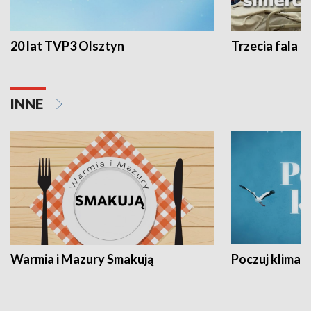
20 lat TVP3 Olsztyn
Trzecia fala -
INNE
Warmia i Mazury Smakują
Poczuj klimat