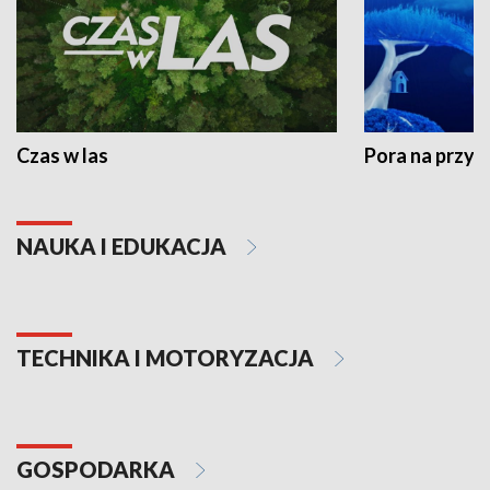
Czas w las
Pora na przyr
NAUKA I EDUKACJA
TECHNIKA I MOTORYZACJA
GOSPODARKA