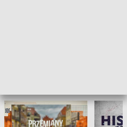
SPOŁECZEŃSTWO
Moje miejsce
Winda region
HISTORIA