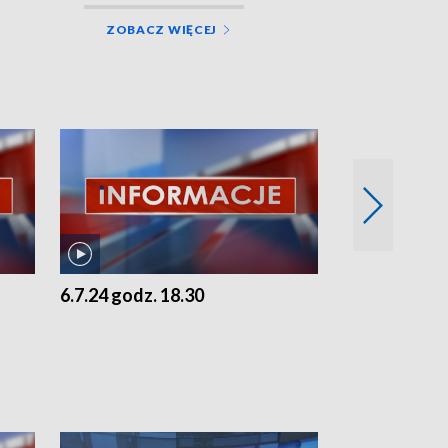
ZOBACZ WIĘCEJ
6.7.24 godz. 18.30
5.7.24 godz. 