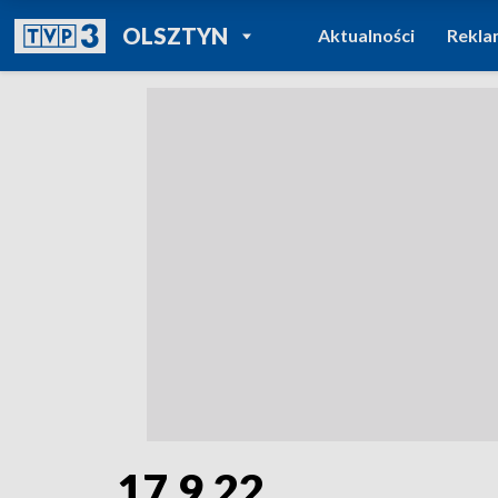
POWRÓT DO
OLSZTYN
Aktualności
Rekla
TVP REGIONY
17.9.22