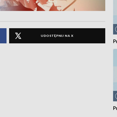
UDOSTĘPNIJ NA X
P
P