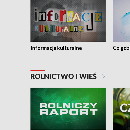
Informacje kulturalne
Co gdzi
ROLNICTWO I WIEŚ