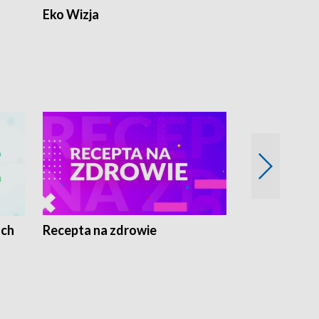
Eko Wizja
ach
Recepta na zdrowie
Wybieram z