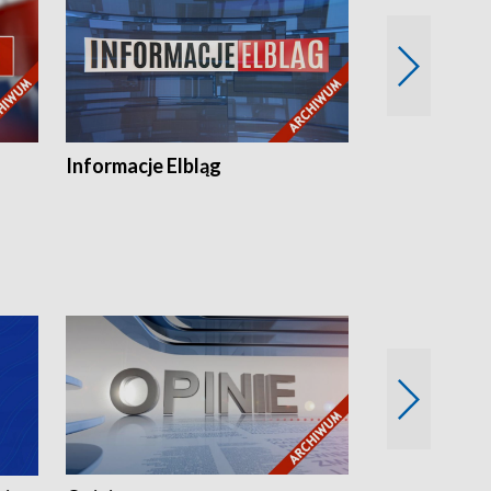
Informacje Elbląg
Wstaje nowy