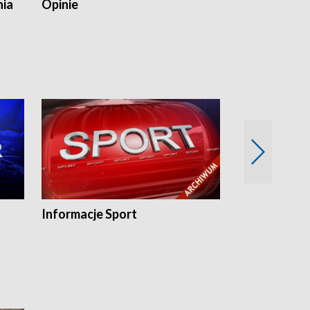
nia
Opinie
Opinie Elblą
Informacje Sport
Flesz sport