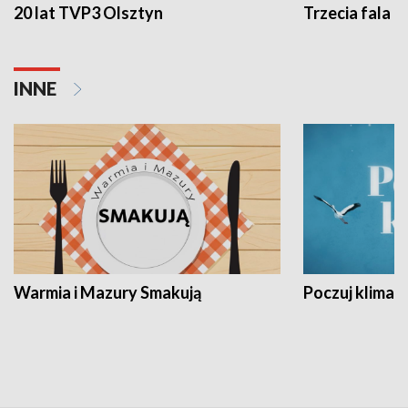
20 lat TVP3 Olsztyn
Trzecia fala -
INNE
Warmia i Mazury Smakują
Poczuj klimat