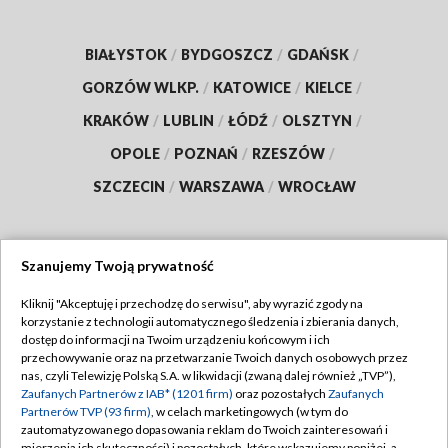
BIAŁYSTOK
/
BYDGOSZCZ
/
GDAŃSK
/
GORZÓW WLKP.
/
KATOWICE
/
KIELCE
/
KRAKÓW
/
LUBLIN
/
ŁÓDŹ
/
OLSZTYN
/
OPOLE
/
POZNAŃ
/
RZESZÓW
/
SZCZECIN
/
WARSZAWA
/
WROCŁAW
Szanujemy Twoją prywatność
Dołącz do nas:
Kliknij "Akceptuję i przechodzę do serwisu", aby wyrazić zgody na
korzystanie z technologii automatycznego śledzenia i zbierania danych,
TVP
dostęp do informacji na Twoim urządzeniu końcowym i ich
Abonament TVP
przechowywanie oraz na przetwarzanie Twoich danych osobowych przez
Regulamin TVP
nas, czyli Telewizję Polską S.A. w likwidacji (zwaną dalej również „TVP”),
Emisja w TVP
Zaufanych Partnerów z IAB* (1201 firm)
oraz pozostałych
Zaufanych
Polityka prywatności
Partnerów TVP (93 firm)
, w celach marketingowych (w tym do
Centrum informacji TVP
Moje zgody
zautomatyzowanego dopasowania reklam do Twoich zainteresowań i
mierzenia ich skuteczności) i pozostałych, które wskazujemy poniżej, a