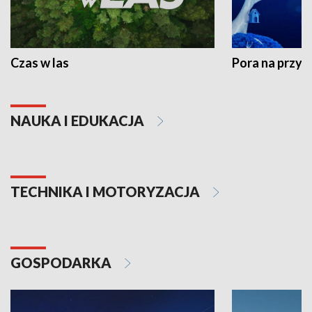
Czas w las
Pora na przyr
NAUKA I EDUKACJA
TECHNIKA I MOTORYZACJA
GOSPODARKA