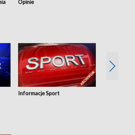
nia
Opinie
Opinie Elblą
Informacje Sport
Flesz sport