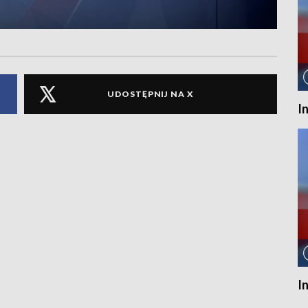
UDOSTĘPNIJ NA X
I
I