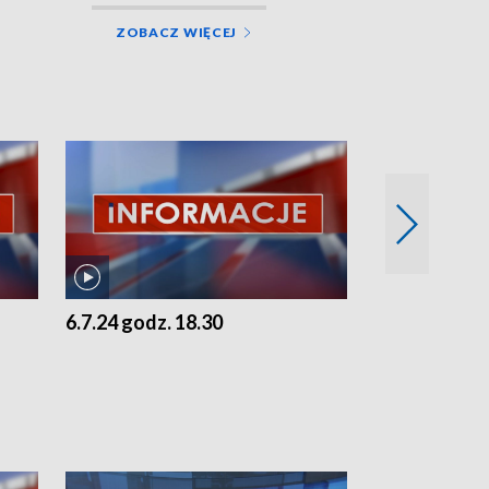
ZOBACZ WIĘCEJ
6.7.24 godz. 18.30
5.7.24 godz. 