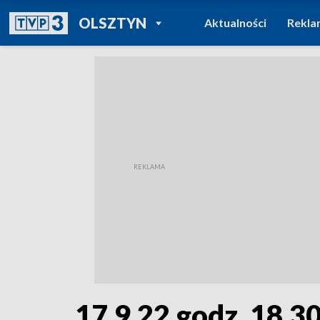
POWRÓT DO
OLSZTYN
Aktualności
Rekla
TVP REGIONY
17.9.22 godz. 18.3