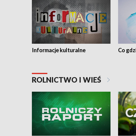
Informacje kulturalne
Co gdzi
ROLNICTWO I WIEŚ