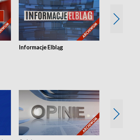
Informacje Elbląg
Wstaje nowy