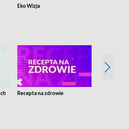
Eko Wizja
ach
Recepta na zdrowie
Wybieram z