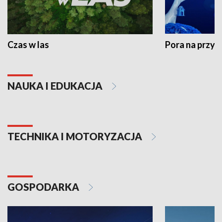
Czas w las
Pora na przyr
NAUKA I EDUKACJA
TECHNIKA I MOTORYZACJA
GOSPODARKA