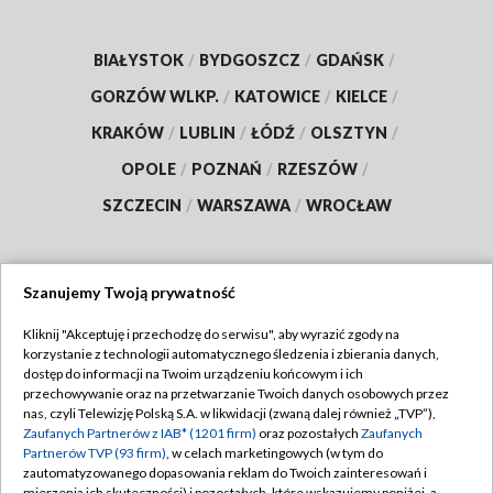
BIAŁYSTOK
/
BYDGOSZCZ
/
GDAŃSK
/
GORZÓW WLKP.
/
KATOWICE
/
KIELCE
/
KRAKÓW
/
LUBLIN
/
ŁÓDŹ
/
OLSZTYN
/
OPOLE
/
POZNAŃ
/
RZESZÓW
/
SZCZECIN
/
WARSZAWA
/
WROCŁAW
Szanujemy Twoją prywatność
Dołącz do nas:
Kliknij "Akceptuję i przechodzę do serwisu", aby wyrazić zgody na
korzystanie z technologii automatycznego śledzenia i zbierania danych,
TVP
dostęp do informacji na Twoim urządzeniu końcowym i ich
Abonament TVP
przechowywanie oraz na przetwarzanie Twoich danych osobowych przez
Regulamin TVP
nas, czyli Telewizję Polską S.A. w likwidacji (zwaną dalej również „TVP”),
Emisja w TVP
Zaufanych Partnerów z IAB* (1201 firm)
oraz pozostałych
Zaufanych
Polityka prywatności
Partnerów TVP (93 firm)
, w celach marketingowych (w tym do
Centrum informacji TVP
Moje zgody
zautomatyzowanego dopasowania reklam do Twoich zainteresowań i
mierzenia ich skuteczności) i pozostałych, które wskazujemy poniżej, a