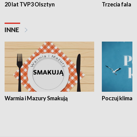
20 lat TVP3 Olsztyn
Trzecia fala -
INNE
Warmia i Mazury Smakują
Poczuj klimat