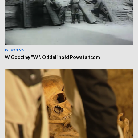
OLSZTYN
W Godzinę "W". Oddali hołd Powstańcom