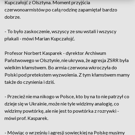
Kupczałojć z Olsztyna. Moment przyjścia
czerwonoarmistów po całą rodzinę zapamiętał bardzo
dobrze.
- To było zaskoczenie, wszyscy ze snu wstali i wszyscy
płakali - mówi Marian Kupczałojć.
Profesor Norbert Kasparek - dyrektor Archiwum
Państwowego w Olsztynie, nie ukrywa, że agresja ZSRR była
wielkim kłamstwem. Bo armia czerwona wkroczyła do
Polski pod pretekstem wyzwolenia. Z tym kłamstwem mamy
także do czynienia i dziś.
- Przecież nie ma nikogo w Polsce, kto by na to nie patrzył co
dzieje się w Ukrainie, może nie tyle widzimy analogię, co
widzimy powtórkę, ale nie jest to powtórka z rozrywki -
mówi prof. Kasparek.
- Mówiąc o wrześniu i agresji sowieckiej na Polskę musimy