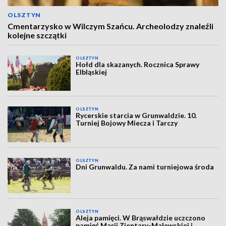
OLSZTYN
Cmentarzysko w Wilczym Szańcu. Archeolodzy znaleźli
kolejne szczątki
OLSZTYN
Hołd dla skazanych. Rocznica Sprawy
Elbląskiej
OLSZTYN
Rycerskie starcia w Grunwaldzie. 10.
Turniej Bojowy Miecza i Tarczy
OLSZTYN
Dni Grunwaldu. Za nami turniejowa środa
OLSZTYN
Aleja pamięci. W Brąswałdzie uczczono
pamięć Marii Zientary-Malewskiej i