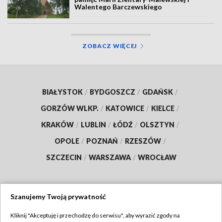
Walentego Barczewskiego
ZOBACZ WIĘCEJ
BIAŁYSTOK
/
BYDGOSZCZ
/
GDAŃSK
/
GORZÓW WLKP.
/
KATOWICE
/
KIELCE
/
KRAKÓW
/
LUBLIN
/
ŁÓDŹ
/
OLSZTYN
/
OPOLE
/
POZNAŃ
/
RZESZÓW
/
SZCZECIN
/
WARSZAWA
/
WROCŁAW
Szanujemy Twoją prywatność
Dołącz do nas:
Kliknij "Akceptuję i przechodzę do serwisu", aby wyrazić zgody na