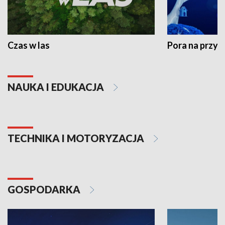
Czas w las
Pora na przyr
NAUKA I EDUKACJA
TECHNIKA I MOTORYZACJA
GOSPODARKA