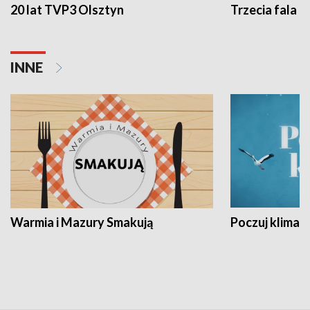
20 lat TVP3 Olsztyn
Trzecia fala -
INNE
Warmia i Mazury Smakują
Poczuj klimat