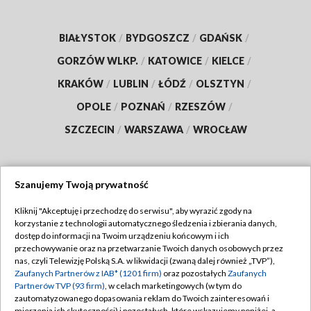
BIAŁYSTOK
/
BYDGOSZCZ
/
GDAŃSK
/
GORZÓW WLKP.
/
KATOWICE
/
KIELCE
/
KRAKÓW
/
LUBLIN
/
ŁÓDŹ
/
OLSZTYN
/
OPOLE
/
POZNAŃ
/
RZESZÓW
/
SZCZECIN
/
WARSZAWA
/
WROCŁAW
Szanujemy Twoją prywatność
Dołącz do nas:
Kliknij "Akceptuję i przechodzę do serwisu", aby wyrazić zgody na
korzystanie z technologii automatycznego śledzenia i zbierania danych,
TVP
dostęp do informacji na Twoim urządzeniu końcowym i ich
Abonament TVP
przechowywanie oraz na przetwarzanie Twoich danych osobowych przez
Regulamin TVP
nas, czyli Telewizję Polską S.A. w likwidacji (zwaną dalej również „TVP”),
Emisja w TVP
Zaufanych Partnerów z IAB* (1201 firm)
oraz pozostałych
Zaufanych
Polityka prywatności
Partnerów TVP (93 firm)
, w celach marketingowych (w tym do
Centrum informacji TVP
Moje zgody
zautomatyzowanego dopasowania reklam do Twoich zainteresowań i
mierzenia ich skuteczności) i pozostałych, które wskazujemy poniżej, a