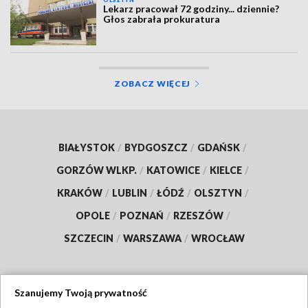
OLSZTYN
Lekarz pracował 72 godziny... dziennie?
Głos zabrała prokuratura
ZOBACZ WIĘCEJ
BIAŁYSTOK
/
BYDGOSZCZ
/
GDAŃSK
/
GORZÓW WLKP.
/
KATOWICE
/
KIELCE
/
KRAKÓW
/
LUBLIN
/
ŁÓDŹ
/
OLSZTYN
/
OPOLE
/
POZNAŃ
/
RZESZÓW
/
SZCZECIN
/
WARSZAWA
/
WROCŁAW
Szanujemy Twoją prywatność
Dołącz do nas: