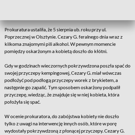
Okręgowa w Olsztynie 31 sierpnia skierowała do Sądu
Okręgowego w Olsztynie akt oskarżenia przeciwko
Cezarowi G. oskarżonemu o próbę zabójstwa kobiety.
Prokuratura ustaliła, że 5 sierpnia ub. roku przy ul.
Poprzecznej w Olsztynie. Cezary G. feralnego dnia wraz z
kilkoma znajomymi pili alkohol. W pewnym momencie
pomiędzy oskarżonym a kobietą doszło do kłótni.
Gdy w godzinach wieczornych pokrzywdzona poszła spać do
swojej przyczepy kempingowej, Cezary G. miał wówczas
podłożyć pod podłogą przyczepy worek z brykietem, a
następnie go zapalić. Tym sposobem oskarżony podpalił
przyczepę, wiedząc, że znajduje się w niej kobieta, która
położyła się spać.
W ocenie prokuratora, do zabójstwa kobiety nie doszło
tylko z uwagi na interwencję innych osób, które w porę
wydostały pokrzywdzoną z płonącej przyczepy. Cezary G.