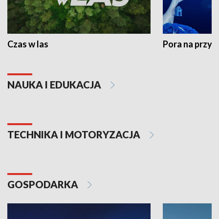
Czas w las
Pora na przyr
NAUKA I EDUKACJA
TECHNIKA I MOTORYZACJA
GOSPODARKA