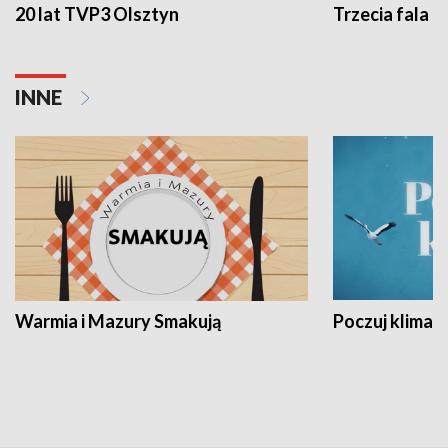
20 lat TVP3 Olsztyn
Trzecia fala -
INNE
Warmia i Mazury Smakują
Poczuj klimat