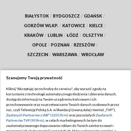
BIAŁYSTOK
/
BYDGOSZCZ
/
GDAŃSK
/
GORZÓW WLKP.
/
KATOWICE
/
KIELCE
/
KRAKÓW
/
LUBLIN
/
ŁÓDŹ
/
OLSZTYN
/
OPOLE
/
POZNAŃ
/
RZESZÓW
/
SZCZECIN
/
WARSZAWA
/
WROCŁAW
Szanujemy Twoją prywatność
Dołącz do nas:
Kliknij "Akceptuję i przechodzę do serwisu", aby wyrazić zgody na
korzystanie z technologii automatycznego śledzenia i zbierania danych,
TVP
dostęp do informacji na Twoim urządzeniu końcowym i ich
Abonament TVP
przechowywanie oraz na przetwarzanie Twoich danych osobowych przez
Regulamin TVP
nas, czyli Telewizję Polską S.A. w likwidacji (zwaną dalej również „TVP”),
Emisja w TVP
Zaufanych Partnerów z IAB* (1201 firm)
oraz pozostałych
Zaufanych
Polityka prywatności
Partnerów TVP (93 firm)
, w celach marketingowych (w tym do
Centrum informacji TVP
Moje zgody
zautomatyzowanego dopasowania reklam do Twoich zainteresowań i
mierzenia ich skuteczności) i pozostałych, które wskazujemy poniżej, a