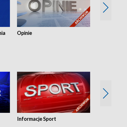
nia
Opinie
Opinie Elblą
Informacje Sport
Flesz sport