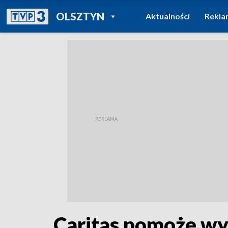
POWRÓT DO
OLSZTYN
Aktualności
Rekla
TVP REGIONY
Caritas pomoże wy