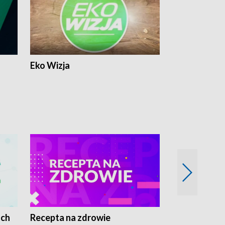
Eko Wizja
ach
Recepta na zdrowie
Wybieram z