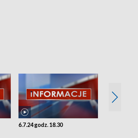
6.7.24 godz. 18.30
5.7.24 godz. 