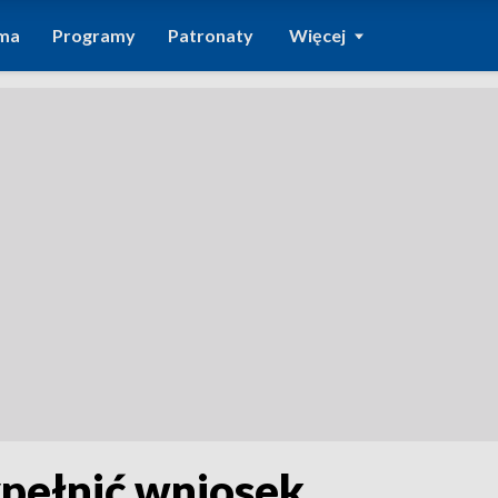
ma
Programy
Patronaty
Więcej
pełnić wniosek