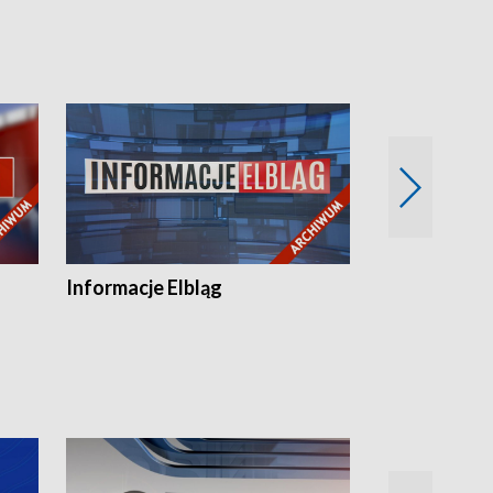
Informacje Elbląg
Wstaje nowy