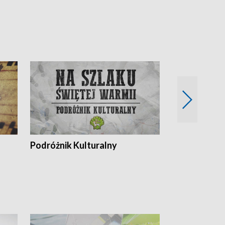
Podróżnik Kulturalny
Okolice Szla