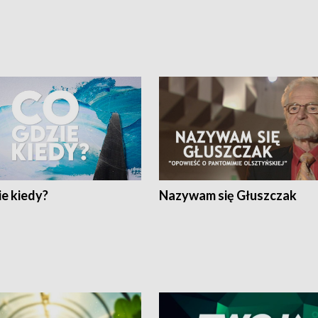
e kiedy?
Nazywam się Głuszczak