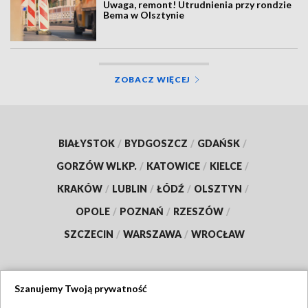
Uwaga, remont! Utrudnienia przy rondzie
Bema w Olsztynie
ZOBACZ WIĘCEJ
BIAŁYSTOK
/
BYDGOSZCZ
/
GDAŃSK
/
GORZÓW WLKP.
/
KATOWICE
/
KIELCE
/
KRAKÓW
/
LUBLIN
/
ŁÓDŹ
/
OLSZTYN
/
OPOLE
/
POZNAŃ
/
RZESZÓW
/
SZCZECIN
/
WARSZAWA
/
WROCŁAW
Szanujemy Twoją prywatność
Dołącz do nas: