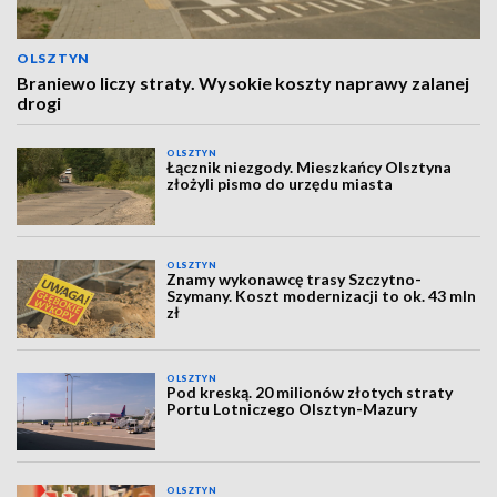
OLSZTYN
Braniewo liczy straty. Wysokie koszty naprawy zalanej
drogi
OLSZTYN
Łącznik niezgody. Mieszkańcy Olsztyna
złożyli pismo do urzędu miasta
OLSZTYN
Znamy wykonawcę trasy Szczytno-
Szymany. Koszt modernizacji to ok. 43 mln
zł
OLSZTYN
Pod kreską. 20 milionów złotych straty
Portu Lotniczego Olsztyn-Mazury
OLSZTYN