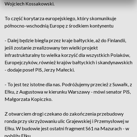
Wojciech Kossakowski.
To część korytarza europejskiego, który skomunikuje
północno-wschodnią Europę z środkiem kontynentu
- Dalej będzie biegła przez kraje bałtyckie, aż do Finlandii,
jeśli zostanie zrealizowany ten wielki projekt
infrastrukturalny to wielka korzyść dla wszystkich Polaków,
Europejczyków, również krajów bałtyckich i skandynawskich
- dodaje poseł PiS, Jerzy Małecki.
- To jest tez istotne dla nas. Podróżujemy przecież z Suwałk, z
Ełku, z Augustowa w kierunku Warszawy - mówi senator PiS,
Małgorzata Kopiczko.
Z otwarciem drogi czekano do zakończenia przebudowy
ronda przy skrzyżowaniu ulic Grajewskiej i Przemysłowej w
Ełku. W budowie jest ostatni fragment S61 na Mazurach - w
pobliżu Ełku.