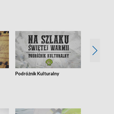
Podróżnik Kulturalny
Okolice Szla