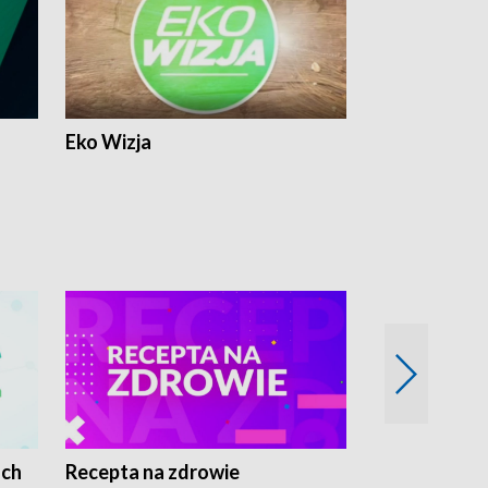
Eko Wizja
ach
Recepta na zdrowie
Wybieram z