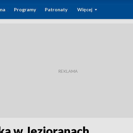
ma
Programy
Patronaty
Więcej
a w Jezioranach