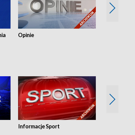
nia
Opinie
Opinie Elblą
Informacje Sport
Flesz sport