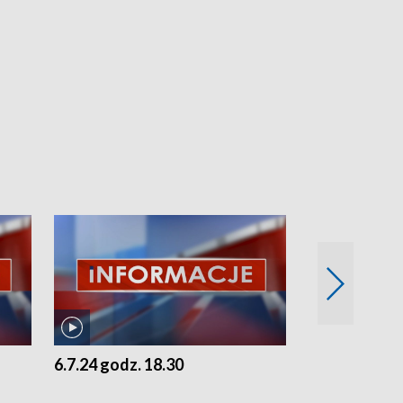
6.7.24 godz. 18.30
5.7.24 godz. 