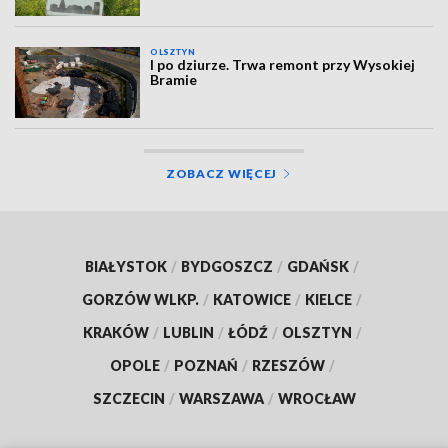
OLSZTYN
I po dziurze. Trwa remont przy Wysokiej
Bramie
ZOBACZ WIĘCEJ
BIAŁYSTOK
/
BYDGOSZCZ
/
GDAŃSK
/
GORZÓW WLKP.
/
KATOWICE
/
KIELCE
/
KRAKÓW
/
LUBLIN
/
ŁÓDŹ
/
OLSZTYN
/
OPOLE
/
POZNAŃ
/
RZESZÓW
/
SZCZECIN
/
WARSZAWA
/
WROCŁAW