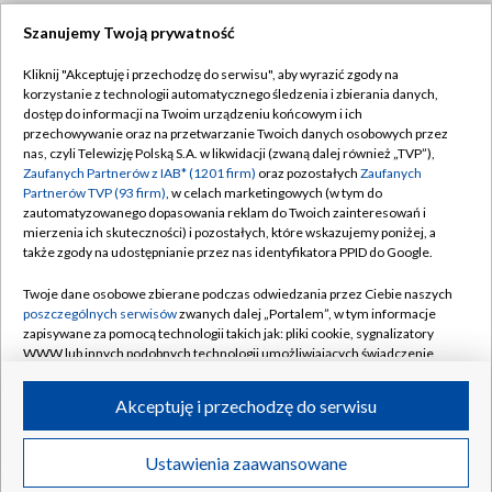
Szanujemy Twoją prywatność
Dołącz do nas:
Kliknij "Akceptuję i przechodzę do serwisu", aby wyrazić zgody na
korzystanie z technologii automatycznego śledzenia i zbierania danych,
TVP
dostęp do informacji na Twoim urządzeniu końcowym i ich
Abonament TVP
przechowywanie oraz na przetwarzanie Twoich danych osobowych przez
Regulamin TVP
nas, czyli Telewizję Polską S.A. w likwidacji (zwaną dalej również „TVP”),
Emisja w TVP
Polityka prywatności
Zaufanych Partnerów z IAB* (1201 firm)
oraz pozostałych
Zaufanych
Partnerów TVP (93 firm)
, w celach marketingowych (w tym do
Centrum informacji TVP
Moje zgody
zautomatyzowanego dopasowania reklam do Twoich zainteresowań i
mierzenia ich skuteczności) i pozostałych, które wskazujemy poniżej, a
Naziemna Telewizja Cyfrowa
Pomoc
także zgody na udostępnianie przez nas identyfikatora PPID do Google.
Sklep TVP
Biuro reklamy
Twoje dane osobowe zbierane podczas odwiedzania przez Ciebie naszych
Rada Programowa
Kontakt
poszczególnych serwisów
zwanych dalej „Portalem”, w tym informacje
zapisywane za pomocą technologii takich jak: pliki cookie, sygnalizatory
System NOS
WWW lub innych podobnych technologii umożliwiających świadczenie
dopasowanych i bezpiecznych usług, personalizację treści oraz reklam,
Informacje o nadawcy
Kanały
udostępnianie funkcji mediów społecznościowych oraz analizowanie
Akceptuję i przechodzę do serwisu
ruchu w Internecie.
Program dla prasy
©2026 Telewizja Polska S.A. w likwidacji
Biuro Reklamy
Twoje dane osobowe zbierane podczas odwiedzania przez Ciebie
Ustawienia zaawansowane
poszczególnych serwisów
na Portalu, takie jak adresy IP, identyfikatory
Ogłoszenie przetargowe