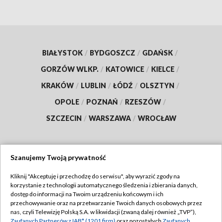
BIAŁYSTOK
/
BYDGOSZCZ
/
GDAŃSK
/
GORZÓW WLKP.
/
KATOWICE
/
KIELCE
/
KRAKÓW
/
LUBLIN
/
ŁÓDŹ
/
OLSZTYN
/
OPOLE
/
POZNAŃ
/
RZESZÓW
/
SZCZECIN
/
WARSZAWA
/
WROCŁAW
Szanujemy Twoją prywatność
Dołącz do nas:
Kliknij "Akceptuję i przechodzę do serwisu", aby wyrazić zgody na
korzystanie z technologii automatycznego śledzenia i zbierania danych,
TVP
dostęp do informacji na Twoim urządzeniu końcowym i ich
Abonament TVP
przechowywanie oraz na przetwarzanie Twoich danych osobowych przez
Regulamin TVP
nas, czyli Telewizję Polską S.A. w likwidacji (zwaną dalej również „TVP”),
Emisja w TVP
Zaufanych Partnerów z IAB* (1201 firm)
oraz pozostałych
Zaufanych
Polityka prywatności