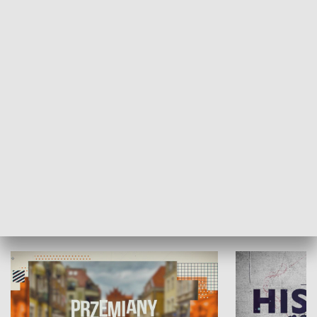
SPOŁECZEŃSTWO
Moje miejsce
Winda region
HISTORIA