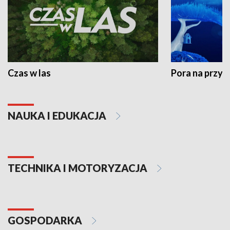
Czas w las
Pora na przyr
NAUKA I EDUKACJA
TECHNIKA I MOTORYZACJA
GOSPODARKA