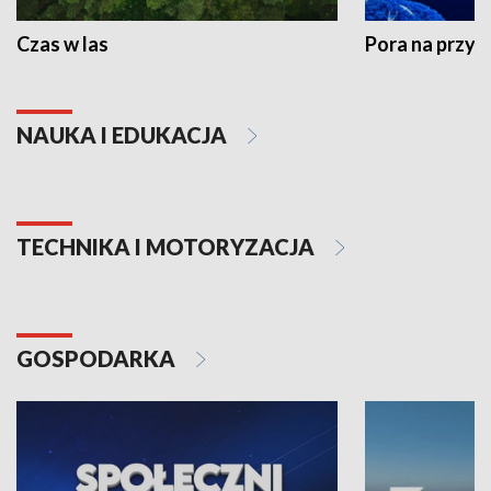
Czas w las
Pora na przyr
NAUKA I EDUKACJA
TECHNIKA I MOTORYZACJA
GOSPODARKA