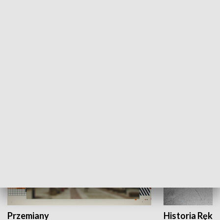
Moje miejsce
Winda region
HISTORIA
Przemiany
Historia Ręką