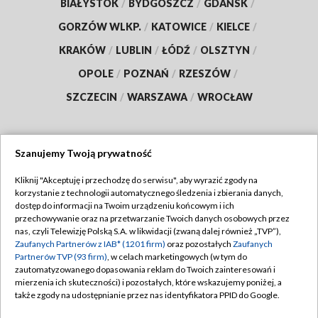
BIAŁYSTOK
/
BYDGOSZCZ
/
GDAŃSK
/
GORZÓW WLKP.
/
KATOWICE
/
KIELCE
/
KRAKÓW
/
LUBLIN
/
ŁÓDŹ
/
OLSZTYN
/
OPOLE
/
POZNAŃ
/
RZESZÓW
/
SZCZECIN
/
WARSZAWA
/
WROCŁAW
Szanujemy Twoją prywatność
Dołącz do nas:
Kliknij "Akceptuję i przechodzę do serwisu", aby wyrazić zgody na
korzystanie z technologii automatycznego śledzenia i zbierania danych,
TVP
dostęp do informacji na Twoim urządzeniu końcowym i ich
Abonament TVP
przechowywanie oraz na przetwarzanie Twoich danych osobowych przez
Regulamin TVP
nas, czyli Telewizję Polską S.A. w likwidacji (zwaną dalej również „TVP”),
Emisja w TVP
Zaufanych Partnerów z IAB* (1201 firm)
oraz pozostałych
Zaufanych
Polityka prywatności
Partnerów TVP (93 firm)
, w celach marketingowych (w tym do
Centrum informacji TVP
Moje zgody
zautomatyzowanego dopasowania reklam do Twoich zainteresowań i
mierzenia ich skuteczności) i pozostałych, które wskazujemy poniżej, a
Naziemna Telewizja Cyfrowa
Pomoc
także zgody na udostępnianie przez nas identyfikatora PPID do Google.
Sklep TVP
Biuro reklamy