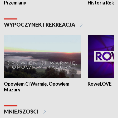
Przemiany
Historia Ręką
WYPOCZYNEK I REKREACJA
Opowiem Ci Warmię, Opowiem
RoweLOVE
Mazury
MNIEJSZOŚCI