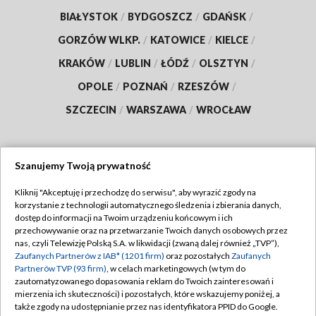
BIAŁYSTOK
/
BYDGOSZCZ
/
GDAŃSK
/
GORZÓW WLKP.
/
KATOWICE
/
KIELCE
/
KRAKÓW
/
LUBLIN
/
ŁÓDŹ
/
OLSZTYN
/
OPOLE
/
POZNAŃ
/
RZESZÓW
/
SZCZECIN
/
WARSZAWA
/
WROCŁAW
Szanujemy Twoją prywatność
Dołącz do nas:
Kliknij "Akceptuję i przechodzę do serwisu", aby wyrazić zgody na
korzystanie z technologii automatycznego śledzenia i zbierania danych,
TVP
dostęp do informacji na Twoim urządzeniu końcowym i ich
Abonament TVP
przechowywanie oraz na przetwarzanie Twoich danych osobowych przez
Regulamin TVP
nas, czyli Telewizję Polską S.A. w likwidacji (zwaną dalej również „TVP”),
Emisja w TVP
Zaufanych Partnerów z IAB* (1201 firm)
oraz pozostałych
Zaufanych
Polityka prywatności
Partnerów TVP (93 firm)
, w celach marketingowych (w tym do
Centrum informacji TVP
Moje zgody
zautomatyzowanego dopasowania reklam do Twoich zainteresowań i
mierzenia ich skuteczności) i pozostałych, które wskazujemy poniżej, a
Naziemna Telewizja Cyfrowa
Pomoc
także zgody na udostępnianie przez nas identyfikatora PPID do Google.