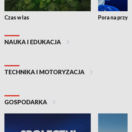
Czas w las
Pora na przyr
NAUKA I EDUKACJA
TECHNIKA I MOTORYZACJA
GOSPODARKA