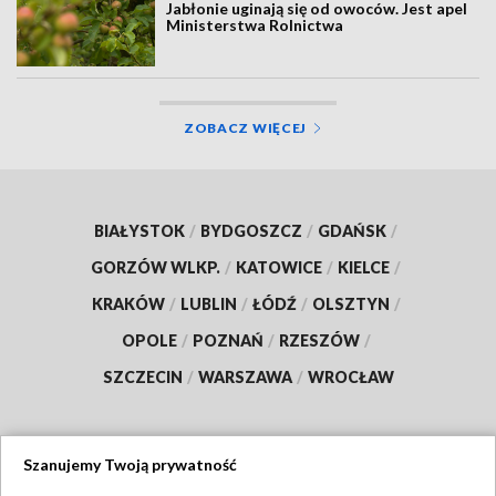
Jabłonie uginają się od owoców. Jest apel
Ministerstwa Rolnictwa
ZOBACZ WIĘCEJ
BIAŁYSTOK
/
BYDGOSZCZ
/
GDAŃSK
/
GORZÓW WLKP.
/
KATOWICE
/
KIELCE
/
KRAKÓW
/
LUBLIN
/
ŁÓDŹ
/
OLSZTYN
/
OPOLE
/
POZNAŃ
/
RZESZÓW
/
SZCZECIN
/
WARSZAWA
/
WROCŁAW
Szanujemy Twoją prywatność
Dołącz do nas: