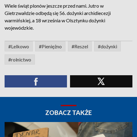
Wiele świąt plonów jeszcze przed nami. Jutro w
Gietrzwałdzie odbędą się 56. dożynki archidiecezji
warmińskiej, a 18 września w Olsztynku dożynki
wojewódzkie.
#Lelkowo
#Pieniężno
#Reszel
#dożynki
#rolnictwo
ZOBACZ TAKŻE