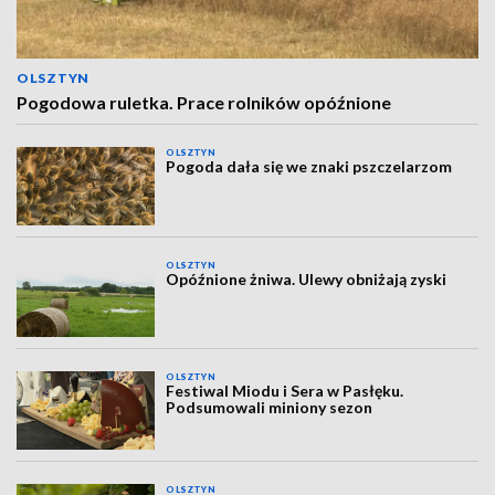
OLSZTYN
Pogodowa ruletka. Prace rolników opóźnione
OLSZTYN
Pogoda dała się we znaki pszczelarzom
OLSZTYN
Opóźnione żniwa. Ulewy obniżają zyski
OLSZTYN
Festiwal Miodu i Sera w Pasłęku.
Podsumowali miniony sezon
OLSZTYN