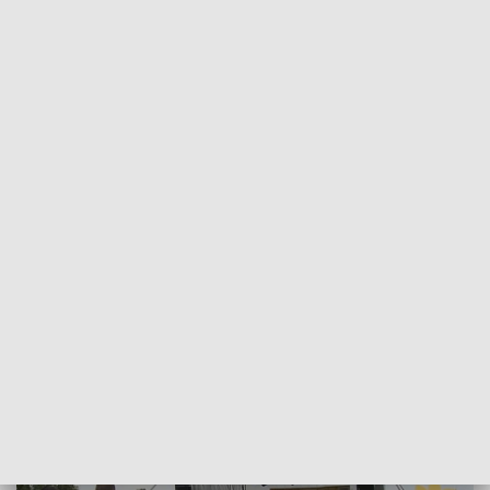
Lelkowie w powiecie braniewskim oraz podczas
powiatowo-gminnych dożynek w Reszlu.
Suto zastawione stoły to najlepsza demonstracja efektów
rolniczej pracy. Na dożynkach w Lelkowie koło Pieniężna,
można było spróbować lokalnych specjałów dzięki
zaangażowaniu kół gospodyń wiejskich.
Rolę pracy rolników widać szczególnie teraz, gdy światowe
łańcuchy dostaw żywności zostały zakłócone za sprawą
rosyjskiej agresji na Ukrainę. Dostępność krajowych
produktów sprawia, że Polska jest w dużym stopniu odporna
na te zakłócenia. Pytanie, na ile Polacy to doceniają. Każdego
roku w naszym kraju prawie 10 mln ton żywności trafia na
śmietnik. Połowa pochodzi z gospodarstw domowych.