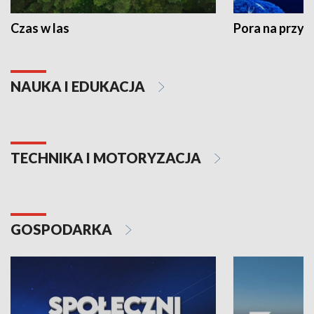
Czas w las
Pora na przyr
NAUKA I EDUKACJA
TECHNIKA I MOTORYZACJA
GOSPODARKA