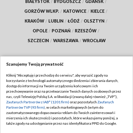
BIAŁYSTOK
/
BYDGOSZCZ
/
GDAŃSK
/
GORZÓW WLKP.
/
KATOWICE
/
KIELCE
/
KRAKÓW
/
LUBLIN
/
ŁÓDŹ
/
OLSZTYN
/
OPOLE
/
POZNAŃ
/
RZESZÓW
/
SZCZECIN
/
WARSZAWA
/
WROCŁAW
Szanujemy Twoją prywatność
Dołącz do nas:
Kliknij "Akceptuję i przechodzę do serwisu", aby wyrazić zgody na
korzystanie z technologii automatycznego śledzenia i zbierania danych,
TVP
dostęp do informacji na Twoim urządzeniu końcowym i ich
Abonament TVP
przechowywanie oraz na przetwarzanie Twoich danych osobowych przez
Regulamin TVP
nas, czyli Telewizję Polską S.A. w likwidacji (zwaną dalej również „TVP”),
Emisja w TVP
Zaufanych Partnerów z IAB* (1201 firm)
oraz pozostałych
Zaufanych
Polityka prywatności
Partnerów TVP (93 firm)
, w celach marketingowych (w tym do
Centrum informacji TVP
Moje zgody
zautomatyzowanego dopasowania reklam do Twoich zainteresowań i
mierzenia ich skuteczności) i pozostałych, które wskazujemy poniżej, a
Naziemna Telewizja Cyfrowa
Pomoc
także zgody na udostępnianie przez nas identyfikatora PPID do Google.
Sklep TVP
Biuro reklamy