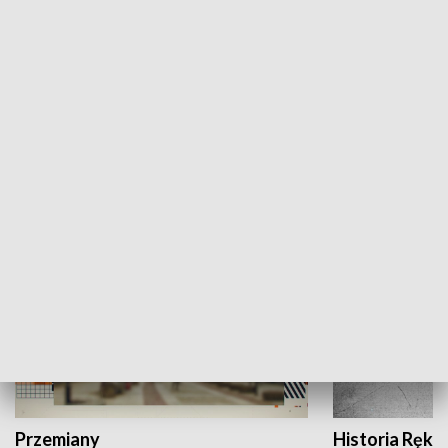
Moje miejsce
Winda region
HISTORIA
Przemiany
Historia Ręką