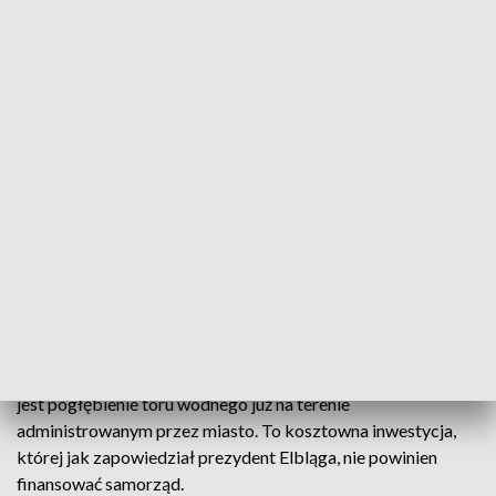
sprawie i zaprasza zainteresowane strony do stołu.
Otwarcie kanału żeglugowego przez Mierzeję Wiślaną
odbędzie się za 11 dni. Będzie to pierwszy zakończony etap
inwestycji na akwenie Zalewu Wiślanego, która pozwoliła na
skrócenie drogi wodnej, a także dała możliwość pominięcia
rosyjskich granic. Z tego już chce korzystać port morski w
Elblągu, który rozpoczyna współprace ze Skandynawią.
O dodatkowych rozmowach pomiędzy portem, a
inwestorami we wczorajszym programie „Głos Regionów
Interwencje” mówił także dyrektor portu morskiego w
Elblągu. Problem w tym, co podkreślają eksperci, że port nie
jest jeszcze w stanie wykorzystać potencjału jednostek,
które będą wpływały na wody Zalewu z Bałtyku. Konieczne
jest pogłębienie toru wodnego już na terenie
administrowanym przez miasto. To kosztowna inwestycja,
której jak zapowiedział prezydent Elbląga, nie powinien
finansować samorząd.