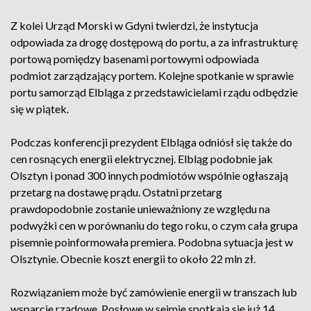
Z kolei Urząd Morski w Gdyni twierdzi, że instytucja
odpowiada za drogę dostępową do portu, a za infrastrukturę
portową pomiędzy basenami portowymi odpowiada
podmiot zarządzający portem. Kolejne spotkanie w sprawie
portu samorząd Elbląga z przedstawicielami rządu odbędzie
się w piątek.
Podczas konferencji prezydent Elbląga odniósł się także do
cen rosnących energii elektrycznej. Elbląg podobnie jak
Olsztyn i ponad 300 innych podmiotów wspólnie ogłaszają
przetarg na dostawę prądu. Ostatni przetarg
prawdopodobnie zostanie unieważniony ze względu na
podwyżki cen w porównaniu do tego roku, o czym cała grupa
pisemnie poinformowała premiera. Podobna sytuacja jest w
Olsztynie. Obecnie koszt energii to około 22 mln zł.
Rozwiązaniem może być zamówienie energii w transzach lub
wsparcie rządowe. Posłowe w sejmie spotkają się już 14