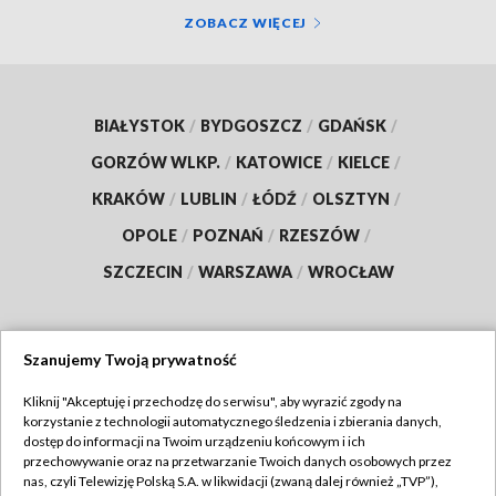
ZOBACZ WIĘCEJ
BIAŁYSTOK
/
BYDGOSZCZ
/
GDAŃSK
/
GORZÓW WLKP.
/
KATOWICE
/
KIELCE
/
KRAKÓW
/
LUBLIN
/
ŁÓDŹ
/
OLSZTYN
/
OPOLE
/
POZNAŃ
/
RZESZÓW
/
SZCZECIN
/
WARSZAWA
/
WROCŁAW
Szanujemy Twoją prywatność
Dołącz do nas:
Kliknij "Akceptuję i przechodzę do serwisu", aby wyrazić zgody na
korzystanie z technologii automatycznego śledzenia i zbierania danych,
TVP
dostęp do informacji na Twoim urządzeniu końcowym i ich
Abonament TVP
przechowywanie oraz na przetwarzanie Twoich danych osobowych przez
Regulamin TVP
nas, czyli Telewizję Polską S.A. w likwidacji (zwaną dalej również „TVP”),