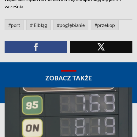
września.
#port
# Elbląg
#pogłębianie
#przekop
ZOBACZ TAKŻE