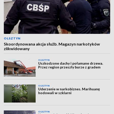
OLSZTYN
Skoordynowana akcja służb. Magazyn narkotyków
zlikwidowany
OLSZTYN
Uszkodzone dachy i połamane drzewa.
Przez region przeszły burze z gradem
OLSZTYN
Uderzenie w narkobiznes. Marihuanę
hodowali w szklarni
OLSZTYN