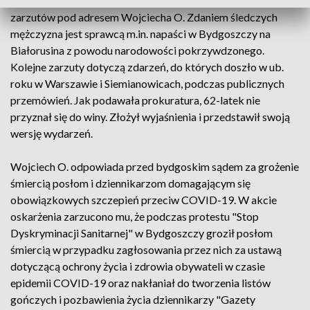
Po kilku miesiącach kaliska prokuratura rozszerzyła listę
zarzutów pod adresem Wojciecha O. Zdaniem śledczych
mężczyzna jest sprawcą m.in. napaści w Bydgoszczy na
Białorusina z powodu narodowości pokrzywdzonego.
Kolejne zarzuty dotyczą zdarzeń, do których doszło w ub.
roku w Warszawie i Siemianowicach, podczas publicznych
przemówień. Jak podawała prokuratura, 62-latek nie
przyznał się do winy. Złożył wyjaśnienia i przedstawił swoją
wersję wydarzeń.
Wojciech O. odpowiada przed bydgoskim sądem za grożenie
śmiercią posłom i dziennikarzom domagającym się
obowiązkowych szczepień przeciw COVID-19. W akcie
oskarżenia zarzucono mu, że podczas protestu "Stop
Dyskryminacji Sanitarnej" w Bydgoszczy groził posłom
śmiercią w przypadku zagłosowania przez nich za ustawą
dotyczącą ochrony życia i zdrowia obywateli w czasie
epidemii COVID-19 oraz nakłaniał do tworzenia listów
gończych i pozbawienia życia dziennikarzy "Gazety