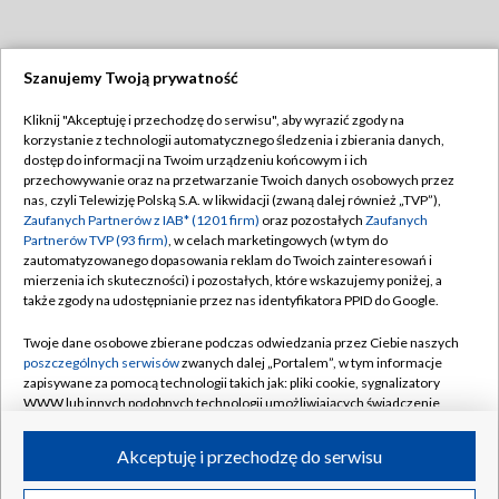
Szanujemy Twoją prywatność
Dołącz do nas:
Kliknij "Akceptuję i przechodzę do serwisu", aby wyrazić zgody na
korzystanie z technologii automatycznego śledzenia i zbierania danych,
TVP
dostęp do informacji na Twoim urządzeniu końcowym i ich
Abonament TVP
przechowywanie oraz na przetwarzanie Twoich danych osobowych przez
Regulamin TVP
nas, czyli Telewizję Polską S.A. w likwidacji (zwaną dalej również „TVP”),
Emisja w TVP
Polityka prywatności
Zaufanych Partnerów z IAB* (1201 firm)
oraz pozostałych
Zaufanych
Partnerów TVP (93 firm)
, w celach marketingowych (w tym do
Centrum informacji TVP
Moje zgody
zautomatyzowanego dopasowania reklam do Twoich zainteresowań i
mierzenia ich skuteczności) i pozostałych, które wskazujemy poniżej, a
Naziemna Telewizja Cyfrowa
Pomoc
także zgody na udostępnianie przez nas identyfikatora PPID do Google.
Sklep TVP
Biuro reklamy
Twoje dane osobowe zbierane podczas odwiedzania przez Ciebie naszych
Rada Programowa
Kontakt
poszczególnych serwisów
zwanych dalej „Portalem”, w tym informacje
zapisywane za pomocą technologii takich jak: pliki cookie, sygnalizatory
System NOS
WWW lub innych podobnych technologii umożliwiających świadczenie
dopasowanych i bezpiecznych usług, personalizację treści oraz reklam,
Informacje o nadawcy
Kanały
udostępnianie funkcji mediów społecznościowych oraz analizowanie
Akceptuję i przechodzę do serwisu
ruchu w Internecie.
Program dla prasy
©2026 Telewizja Polska S.A. w likwidacji