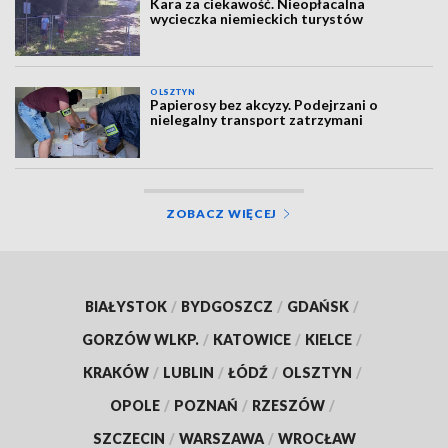
Kara za ciekawość. Nieopłacalna
wycieczka niemieckich turystów
OLSZTYN
Papierosy bez akcyzy. Podejrzani o
nielegalny transport zatrzymani
ZOBACZ WIĘCEJ
BIAŁYSTOK
/
BYDGOSZCZ
/
GDAŃSK
/
GORZÓW WLKP.
/
KATOWICE
/
KIELCE
/
KRAKÓW
/
LUBLIN
/
ŁÓDŹ
/
OLSZTYN
/
OPOLE
/
POZNAŃ
/
RZESZÓW
/
SZCZECIN
/
WARSZAWA
/
WROCŁAW