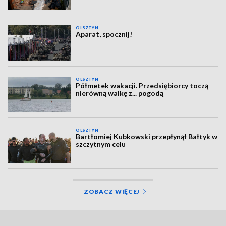
OLSZTYN
Aparat, spocznij!
OLSZTYN
Półmetek wakacji. Przedsiębiorcy toczą
nierówną walkę z... pogodą
OLSZTYN
Bartłomiej Kubkowski przepłynął Bałtyk w
szczytnym celu
ZOBACZ WIĘCEJ