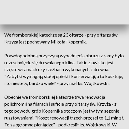
wcześniejszy obraz przedstawiający Karola Boromeusza. "Z
rachunków Ruggieriego wynika, że został zakupiony w
Rzymie. Jest on oparty częściowo na kompozycji Carla
Maratty" - podała archikatedra fromborska.
We fromborskiej katedrze są 23 ołtarze - przy ołtarzu św.
Krzyża jest pochowany Mikołaj Kopernik.
Prawdopodobną przyczyną wypadnięcia obrazu z ramy było
rozeschnięcie się drewnianego klina. Takie zjawisko jest
częste w ramach czy rzeźbach wykonanych z drewna.
"Zabytki wymagają stałej opieki i konserwacji, a to kosztuje,
i to niestety, bardzo wiele" - przyznał ks. Wojtkowski.
Obecnie we fromborskiej katedrze trwa renowacja
polichromii na filarach i suficie przy ołtarzy św. Krzyża - z
tego powodu grób Kopernika otoczony jest w tym sezonie
rusztowaniami. "Koszt renowacji trzech przęseł to 1,1 mln zł.
To są ogromne pieniądze" - podkreślił ks. Wojtkowski. W