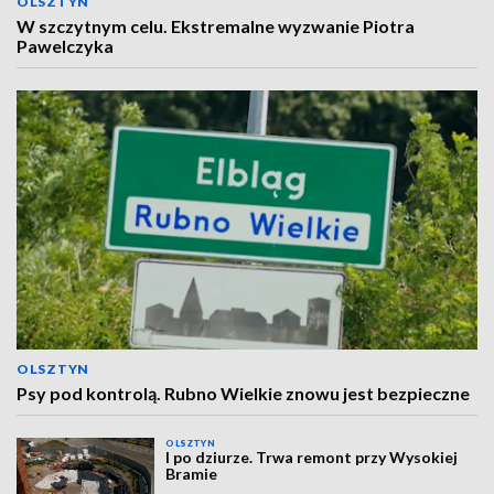
OLSZTYN
W szczytnym celu. Ekstremalne wyzwanie Piotra
Pawelczyka
OLSZTYN
Psy pod kontrolą. Rubno Wielkie znowu jest bezpieczne
OLSZTYN
I po dziurze. Trwa remont przy Wysokiej
Bramie