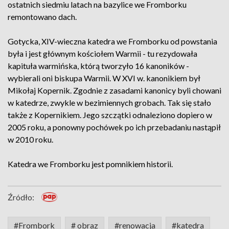
ostatnich siedmiu latach na bazylice we Fromborku
remontowano dach.
Gotycka, XIV-wieczna katedra we Fromborku od powstania
była i jest głównym kościołem Warmii - tu rezydowała
kapituła warmińska, którą tworzyło 16 kanoników -
wybierali oni biskupa Warmii. W XVI w. kanonikiem był
Mikołaj Kopernik. Zgodnie z zasadami kanonicy byli chowani
w katedrze, zwykle w bezimiennych grobach. Tak się stało
także z Kopernikiem. Jego szczątki odnaleziono dopiero w
2005 roku, a ponowny pochówek po ich przebadaniu nastąpił
w 2010 roku.
Katedra we Fromborku jest pomnikiem historii.
Źródło:
#Frombork
# obraz
#renowacja
#katedra