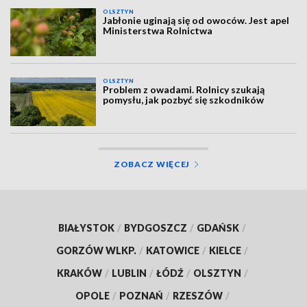
OLSZTYN
Jabłonie uginają się od owoców. Jest apel
Ministerstwa Rolnictwa
OLSZTYN
Problem z owadami. Rolnicy szukają
pomysłu, jak pozbyć się szkodników
ZOBACZ WIĘCEJ
BIAŁYSTOK
/
BYDGOSZCZ
/
GDAŃSK
/
GORZÓW WLKP.
/
KATOWICE
/
KIELCE
/
KRAKÓW
/
LUBLIN
/
ŁÓDŹ
/
OLSZTYN
/
OPOLE
/
POZNAŃ
/
RZESZÓW
/