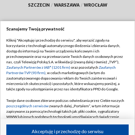
SZCZECIN
/
WARSZAWA
/
WROCŁAW
Szanujemy Twoją prywatność
Dołącz do nas:
Kliknij "Akceptuję i przechodzę do serwisu", aby wyrazić zgody na
korzystanie z technologii automatycznego śledzenia i zbierania danych,
TVP
dostęp do informacji na Twoim urządzeniu końcowym i ich
Abonament TVP
przechowywanie oraz na przetwarzanie Twoich danych osobowych przez
Regulamin TVP
nas, czyli Telewizję Polską S.A. w likwidacji (zwaną dalej również „TVP”),
Emisja w TVP
Polityka prywatności
Zaufanych Partnerów z IAB* (1201 firm)
oraz pozostałych
Zaufanych
Partnerów TVP (93 firm)
, w celach marketingowych (w tym do
Centrum informacji TVP
Moje zgody
zautomatyzowanego dopasowania reklam do Twoich zainteresowań i
mierzenia ich skuteczności) i pozostałych, które wskazujemy poniżej, a
Naziemna Telewizja Cyfrowa
Pomoc
także zgody na udostępnianie przez nas identyfikatora PPID do Google.
Sklep TVP
Biuro reklamy
Twoje dane osobowe zbierane podczas odwiedzania przez Ciebie naszych
Rada Programowa
Kontakt
poszczególnych serwisów
zwanych dalej „Portalem”, w tym informacje
zapisywane za pomocą technologii takich jak: pliki cookie, sygnalizatory
System NOS
WWW lub innych podobnych technologii umożliwiających świadczenie
dopasowanych i bezpiecznych usług, personalizację treści oraz reklam,
Informacje o nadawcy
Kanały
udostępnianie funkcji mediów społecznościowych oraz analizowanie
Akceptuję i przechodzę do serwisu
ruchu w Internecie.
Program dla prasy