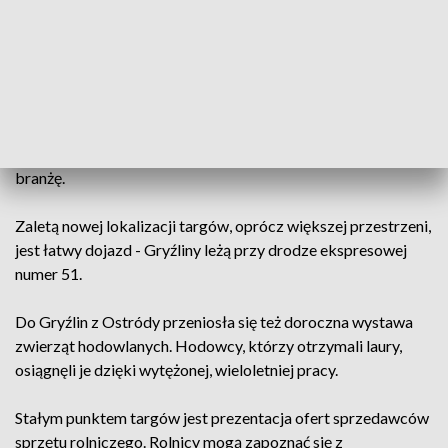
Targi są połączone z forum innowacji: serią spotkań z
fachowcami, podpowiadającymi rolnikom, jakie rozwiązania
mogą polepszyć efektywność ich pracy.
To także okazja do kontaktu rolników z parlamentarzystami,
którzy podejmują najważniejsze decyzje wpływające na
branżę.
Zaletą nowej lokalizacji targów, oprócz większej przestrzeni,
jest łatwy dojazd - Gryźliny leżą przy drodze ekspresowej
numer 51.
Do Gryźlin z Ostródy przeniosła się też doroczna wystawa
zwierząt hodowlanych. Hodowcy, którzy otrzymali laury,
osiągnęli je dzięki wytężonej, wieloletniej pracy.
Stałym punktem targów jest prezentacja ofert sprzedawców
sprzętu rolniczego. Rolnicy mogą zapoznać się z