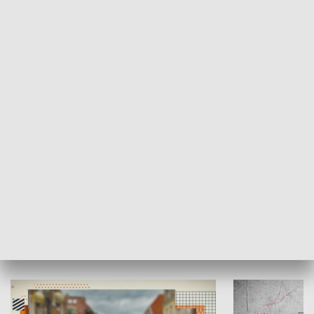
SPOŁECZEŃSTWO
Moje miejsce
Winda region
HISTORIA