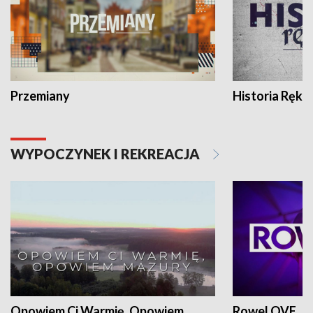
Przemiany
Historia Ręką
WYPOCZYNEK I REKREACJA
Opowiem Ci Warmię, Opowiem
RoweLOVE