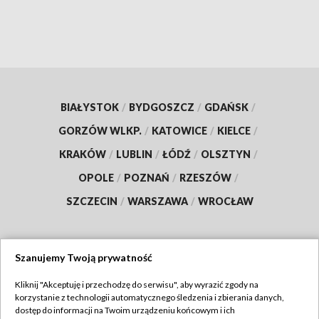
BIAŁYSTOK
/
BYDGOSZCZ
/
GDAŃSK
/
GORZÓW WLKP.
/
KATOWICE
/
KIELCE
/
KRAKÓW
/
LUBLIN
/
ŁÓDŹ
/
OLSZTYN
/
OPOLE
/
POZNAŃ
/
RZESZÓW
/
SZCZECIN
/
WARSZAWA
/
WROCŁAW
Szanujemy Twoją prywatność
Dołącz do nas:
Kliknij "Akceptuję i przechodzę do serwisu", aby wyrazić zgody na
korzystanie z technologii automatycznego śledzenia i zbierania danych,
TVP
dostęp do informacji na Twoim urządzeniu końcowym i ich