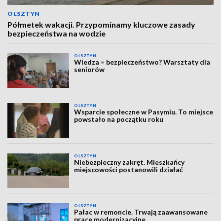
OLSZTYN
Półmetek wakacji. Przypominamy kluczowe zasady
bezpieczeństwa na wodzie
OLSZTYN
Wiedza = bezpieczeństwo? Warsztaty dla
seniorów
OLSZTYN
Wsparcie społeczne w Pasymiu. To miejsce
powstało na początku roku
OLSZTYN
Niebezpieczny zakręt. Mieszkańcy
miejscowości postanowili działać
OLSZTYN
Pałac w remoncie. Trwają zaawansowane
prace modernizacyjne