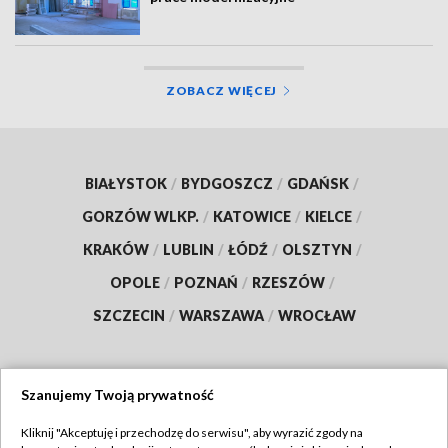
ZOBACZ WIĘCEJ
BIAŁYSTOK
/
BYDGOSZCZ
/
GDAŃSK
/
GORZÓW WLKP.
/
KATOWICE
/
KIELCE
/
KRAKÓW
/
LUBLIN
/
ŁÓDŹ
/
OLSZTYN
/
OPOLE
/
POZNAŃ
/
RZESZÓW
/
SZCZECIN
/
WARSZAWA
/
WROCŁAW
Szanujemy Twoją prywatność
Dołącz do nas:
Kliknij "Akceptuję i przechodzę do serwisu", aby wyrazić zgody na