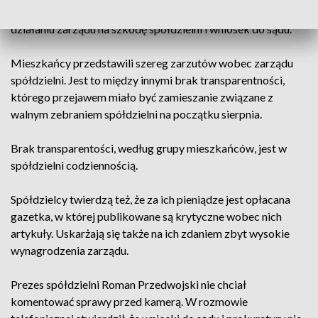
W związku z tym skierowali zawiadomienie do prokuratury o
działaniu zarządu na szkodę spółdzielni i wniosek do sądu.
Mieszkańcy przedstawili szereg zarzutów wobec zarządu
spółdzielni. Jest to między innymi brak transparentności,
którego przejawem miało być zamieszanie związane z
walnym zebraniem spółdzielni na początku sierpnia.
Brak transparentości, według grupy mieszkańców, jest w
spółdzielni codziennością.
Spółdzielcy twierdzą też, że za ich pieniądze jest opłacana
gazetka, w której publikowane są krytyczne wobec nich
artykuły. Uskarżają się także na ich zdaniem zbyt wysokie
wynagrodzenia zarządu.
Prezes spółdzielni Roman Przedwojski nie chciał
komentować sprawy przed kamerą. W rozmowie