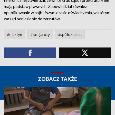
telefonicznej stwierdził, że wnioski do sądu i prokuratury nie
mają podstaw prawnych. Zapowiedział również
opublikowanie w najbliższym czasie oświadczenia, w którym
zarząd odniesie się do zarzutów.
#olsztyn
# sm jaroty
#spółdzielnia
ZOBACZ TAKŻE