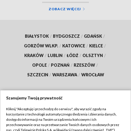
ZOBACZ WIĘCEJ
BIAŁYSTOK
/
BYDGOSZCZ
/
GDAŃSK
/
GORZÓW WLKP.
/
KATOWICE
/
KIELCE
/
KRAKÓW
/
LUBLIN
/
ŁÓDŹ
/
OLSZTYN
/
OPOLE
/
POZNAŃ
/
RZESZÓW
/
SZCZECIN
/
WARSZAWA
/
WROCŁAW
Szanujemy Twoją prywatność
Dołącz do nas:
Kliknij "Akceptuję i przechodzę do serwisu", aby wyrazić zgody na
korzystanie z technologii automatycznego śledzenia i zbierania danych,
TVP
dostęp do informacji na Twoim urządzeniu końcowym i ich
Abonament TVP
przechowywanie oraz na przetwarzanie Twoich danych osobowych przez
Regulamin TVP
nas, czyli Telewizję Polską S.A. w likwidacji (zwaną dalej również „TVP”),