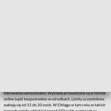
punktów karnych, ale od połowy września limit zwiększy się
do 15 za jedno wykroczenie. Ponadto nie będzie już można
ich zredukować.
To dlatego do wojewódzkich ośrodków ruchu drogowego
zgłasza się wielu kierowców, którzy chcą skorzystać z
ostatniej szansy na zredukowanie 6 punktów karnych. W
Olsztynie wzrost obłożenia chętnymi do wzięcia udziału w
kursie wynosi ponad 100 procent. Do połowy sierpnia kursy
były organizowane 2 razy w tygodniu, teraz są codziennie,
ewentualnie co drugi dzień.
Kurs polega na uczestnictwie w kilkugodzinnym spotkaniu z
psychologiem transportu i policjantem ruchu drogowego
oraz przypomnieniu najważniejszych zasad bezpiecznego
kierowania samochodem. Wykłady prowadzone są w formie
online bądź bezpośrednio w ośrodkach. Limity uczestników
wahają się od 15 do 20 osób. W Elblągu w tym roku w takich
kursach wzięło udział już ponad 150 osób, w planach są