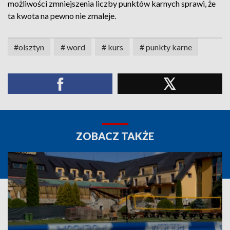
możliwości zmniejszenia liczby punktów karnych sprawi, że
ta kwota na pewno nie zmaleje.
#olsztyn
# word
# kurs
# punkty karne
ZOBACZ TAKŻE