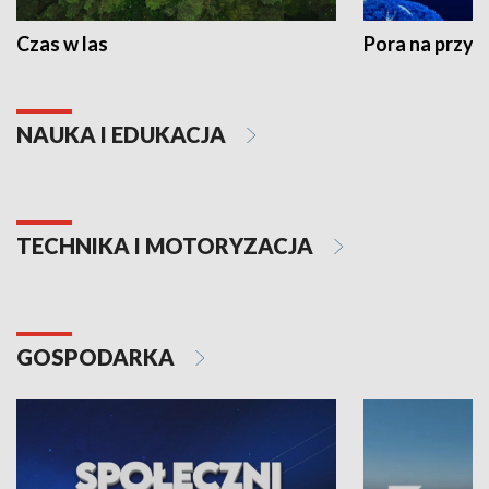
Czas w las
Pora na przyr
NAUKA I EDUKACJA
TECHNIKA I MOTORYZACJA
GOSPODARKA