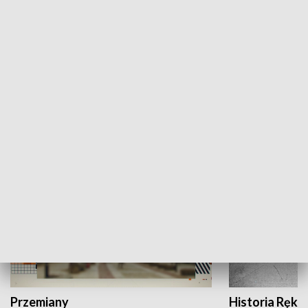
Moje miejsce
Winda region
HISTORIA
Przemiany
Historia Ręką