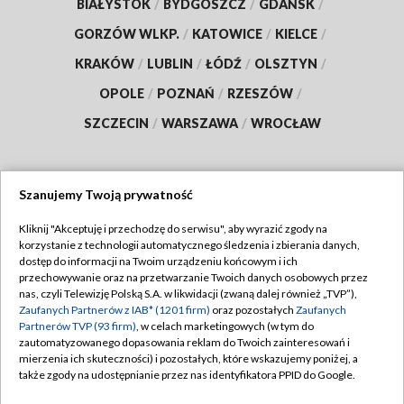
BIAŁYSTOK
/
BYDGOSZCZ
/
GDAŃSK
/
GORZÓW WLKP.
/
KATOWICE
/
KIELCE
/
KRAKÓW
/
LUBLIN
/
ŁÓDŹ
/
OLSZTYN
/
OPOLE
/
POZNAŃ
/
RZESZÓW
/
SZCZECIN
/
WARSZAWA
/
WROCŁAW
Szanujemy Twoją prywatność
Dołącz do nas:
Kliknij "Akceptuję i przechodzę do serwisu", aby wyrazić zgody na
korzystanie z technologii automatycznego śledzenia i zbierania danych,
TVP
dostęp do informacji na Twoim urządzeniu końcowym i ich
Abonament TVP
przechowywanie oraz na przetwarzanie Twoich danych osobowych przez
Regulamin TVP
nas, czyli Telewizję Polską S.A. w likwidacji (zwaną dalej również „TVP”),
Emisja w TVP
Zaufanych Partnerów z IAB* (1201 firm)
oraz pozostałych
Zaufanych
Polityka prywatności
Partnerów TVP (93 firm)
, w celach marketingowych (w tym do
Centrum informacji TVP
Moje zgody
zautomatyzowanego dopasowania reklam do Twoich zainteresowań i
mierzenia ich skuteczności) i pozostałych, które wskazujemy poniżej, a
Naziemna Telewizja Cyfrowa
Pomoc
także zgody na udostępnianie przez nas identyfikatora PPID do Google.
Sklep TVP
Biuro reklamy