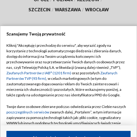
SZCZECIN
/
WARSZAWA
/
WROCŁAW
Szanujemy Twoją prywatność
Dołącz do nas:
Kliknij "Akceptuję i przechodzę do serwisu", aby wyrazić zgody na
korzystanie z technologii automatycznego śledzenia i zbierania danych,
TVP
dostęp do informacji na Twoim urządzeniu końcowym i ich
Abonament TVP
przechowywanie oraz na przetwarzanie Twoich danych osobowych przez
Regulamin TVP
nas, czyli Telewizję Polską S.A. w likwidacji (zwaną dalej również „TVP”),
Emisja w TVP
Polityka prywatności
Zaufanych Partnerów z IAB* (1201 firm)
oraz pozostałych
Zaufanych
Partnerów TVP (93 firm)
, w celach marketingowych (w tym do
Centrum informacji TVP
Moje zgody
zautomatyzowanego dopasowania reklam do Twoich zainteresowań i
mierzenia ich skuteczności) i pozostałych, które wskazujemy poniżej, a
Naziemna Telewizja Cyfrowa
Pomoc
także zgody na udostępnianie przez nas identyfikatora PPID do Google.
Sklep TVP
Biuro reklamy
Twoje dane osobowe zbierane podczas odwiedzania przez Ciebie naszych
Rada Programowa
Kontakt
poszczególnych serwisów
zwanych dalej „Portalem”, w tym informacje
zapisywane za pomocą technologii takich jak: pliki cookie, sygnalizatory
System NOS
WWW lub innych podobnych technologii umożliwiających świadczenie
dopasowanych i bezpiecznych usług, personalizację treści oraz reklam,
Informacje o nadawcy
Kanały
udostępnianie funkcji mediów społecznościowych oraz analizowanie