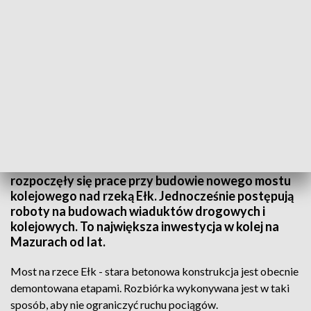
Koszt inwestycji to 587 mln zł
Przyspiesza budowa szlaku Rail Baltica. W Ełku
rozpoczęły się prace przy budowie nowego mostu
kolejowego nad rzeką Ełk. Jednocześnie postępują
roboty na budowach wiaduktów drogowych i
kolejowych. To największa inwestycja w kolej na
Mazurach od lat.
Most na rzece Ełk - stara betonowa konstrukcja jest obecnie
demontowana etapami. Rozbiórka wykonywana jest w taki
sposób, aby nie ograniczyć ruchu pociągów.