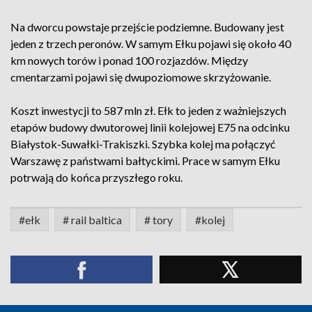
Na dworcu powstaje przejście podziemne. Budowany jest
jeden z trzech peronów. W samym Ełku pojawi się około 40
km nowych torów i ponad 100 rozjazdów. Między
cmentarzami pojawi się dwupoziomowe skrzyżowanie.
Koszt inwestycji to 587 mln zł. Ełk to jeden z ważniejszych
etapów budowy dwutorowej linii kolejowej E75 na odcinku
Białystok-Suwałki-Trakiszki. Szybka kolej ma połączyć
Warszawę z państwami bałtyckimi. Prace w samym Ełku
potrwają do końca przyszłego roku.
#ełk
# rail baltica
# tory
#kolej