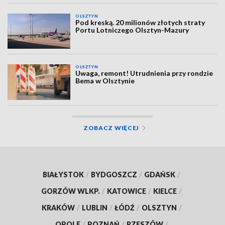
OLSZTYN
Pod kreską. 20 milionów złotych straty
Portu Lotniczego Olsztyn-Mazury
OLSZTYN
Uwaga, remont! Utrudnienia przy rondzie
Bema w Olsztynie
ZOBACZ WIĘCEJ
BIAŁYSTOK
/
BYDGOSZCZ
/
GDAŃSK
/
GORZÓW WLKP.
/
KATOWICE
/
KIELCE
/
KRAKÓW
/
LUBLIN
/
ŁÓDŹ
/
OLSZTYN
/
OPOLE
/
POZNAŃ
/
RZESZÓW
/