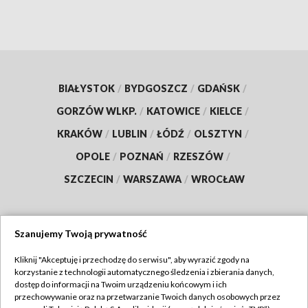
BIAŁYSTOK
/
BYDGOSZCZ
/
GDAŃSK
/
GORZÓW WLKP.
/
KATOWICE
/
KIELCE
/
KRAKÓW
/
LUBLIN
/
ŁÓDŹ
/
OLSZTYN
/
OPOLE
/
POZNAŃ
/
RZESZÓW
/
SZCZECIN
/
WARSZAWA
/
WROCŁAW
Szanujemy Twoją prywatność
Dołącz do nas:
Kliknij "Akceptuję i przechodzę do serwisu", aby wyrazić zgody na
korzystanie z technologii automatycznego śledzenia i zbierania danych,
TVP
dostęp do informacji na Twoim urządzeniu końcowym i ich
Abonament TVP
przechowywanie oraz na przetwarzanie Twoich danych osobowych przez
Regulamin TVP