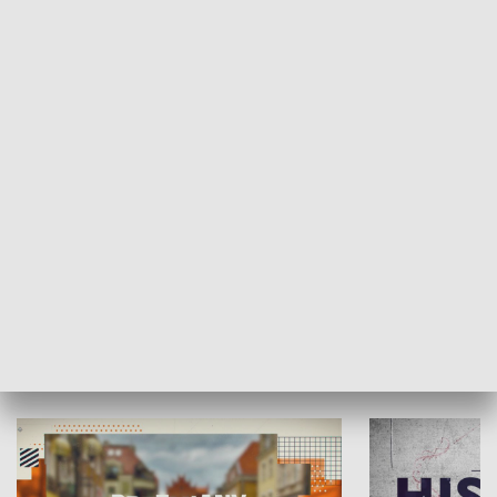
SPOŁECZEŃSTWO
Moje miejsce
Winda region
HISTORIA