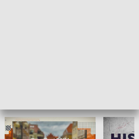
SPOŁECZEŃSTWO
Moje miejsce
Winda region
HISTORIA