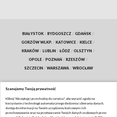
BIAŁYSTOK
/
BYDGOSZCZ
/
GDAŃSK
/
GORZÓW WLKP.
/
KATOWICE
/
KIELCE
/
KRAKÓW
/
LUBLIN
/
ŁÓDŹ
/
OLSZTYN
/
OPOLE
/
POZNAŃ
/
RZESZÓW
/
SZCZECIN
/
WARSZAWA
/
WROCŁAW
Szanujemy Twoją prywatność
Dołącz do nas:
Kliknij "Akceptuję i przechodzę do serwisu", aby wyrazić zgody na
korzystanie z technologii automatycznego śledzenia i zbierania danych,
TVP
dostęp do informacji na Twoim urządzeniu końcowym i ich
Abonament TVP
przechowywanie oraz na przetwarzanie Twoich danych osobowych przez
Regulamin TVP