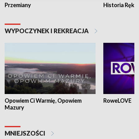
Przemiany
Historia Ręką
WYPOCZYNEK I REKREACJA
Opowiem Ci Warmię, Opowiem
RoweLOVE
Mazury
MNIEJSZOŚCI