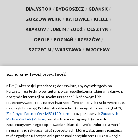
BIAŁYSTOK
/
BYDGOSZCZ
/
GDAŃSK
/
GORZÓW WLKP.
/
KATOWICE
/
KIELCE
/
KRAKÓW
/
LUBLIN
/
ŁÓDŹ
/
OLSZTYN
/
OPOLE
/
POZNAŃ
/
RZESZÓW
/
SZCZECIN
/
WARSZAWA
/
WROCŁAW
Szanujemy Twoją prywatność
Dołącz do nas:
Kliknij "Akceptuję i przechodzę do serwisu", aby wyrazić zgody na
korzystanie z technologii automatycznego śledzenia i zbierania danych,
TVP
dostęp do informacji na Twoim urządzeniu końcowym i ich
Abonament TVP
przechowywanie oraz na przetwarzanie Twoich danych osobowych przez
Regulamin TVP
nas, czyli Telewizję Polską S.A. w likwidacji (zwaną dalej również „TVP”),
Emisja w TVP
Zaufanych Partnerów z IAB* (1201 firm)
oraz pozostałych
Zaufanych
Polityka prywatności
Partnerów TVP (93 firm)
, w celach marketingowych (w tym do
Centrum informacji TVP
Moje zgody
zautomatyzowanego dopasowania reklam do Twoich zainteresowań i
mierzenia ich skuteczności) i pozostałych, które wskazujemy poniżej, a
Naziemna Telewizja Cyfrowa
Pomoc
także zgody na udostępnianie przez nas identyfikatora PPID do Google.