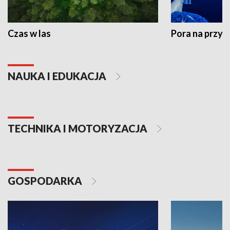
Czas w las
Pora na przyr
NAUKA I EDUKACJA
TECHNIKA I MOTORYZACJA
GOSPODARKA