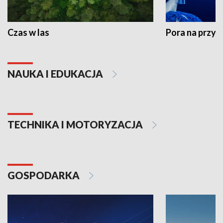
Czas w las
Pora na przyr
NAUKA I EDUKACJA
TECHNIKA I MOTORYZACJA
GOSPODARKA