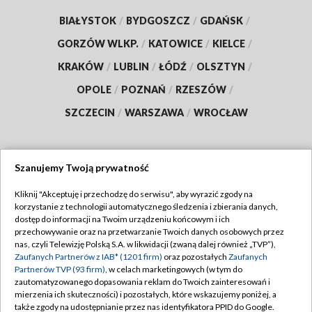
BIAŁYSTOK
/
BYDGOSZCZ
/
GDAŃSK
/
GORZÓW WLKP.
/
KATOWICE
/
KIELCE
/
KRAKÓW
/
LUBLIN
/
ŁÓDŹ
/
OLSZTYN
/
OPOLE
/
POZNAŃ
/
RZESZÓW
/
SZCZECIN
/
WARSZAWA
/
WROCŁAW
Szanujemy Twoją prywatność
Dołącz do nas:
Kliknij "Akceptuję i przechodzę do serwisu", aby wyrazić zgody na
korzystanie z technologii automatycznego śledzenia i zbierania danych,
TVP
dostęp do informacji na Twoim urządzeniu końcowym i ich
Abonament TVP
przechowywanie oraz na przetwarzanie Twoich danych osobowych przez
Regulamin TVP
nas, czyli Telewizję Polską S.A. w likwidacji (zwaną dalej również „TVP”),
Emisja w TVP
Zaufanych Partnerów z IAB* (1201 firm)
oraz pozostałych
Zaufanych
Polityka prywatności
Partnerów TVP (93 firm)
, w celach marketingowych (w tym do
Centrum informacji TVP
Moje zgody
zautomatyzowanego dopasowania reklam do Twoich zainteresowań i
mierzenia ich skuteczności) i pozostałych, które wskazujemy poniżej, a
Naziemna Telewizja Cyfrowa
Pomoc
także zgody na udostępnianie przez nas identyfikatora PPID do Google.