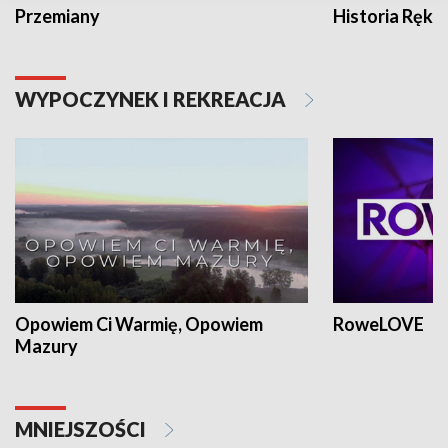
Przemiany
Historia Ręką
WYPOCZYNEK I REKREACJA
Opowiem Ci Warmię, Opowiem
RoweLOVE
Mazury
MNIEJSZOŚCI