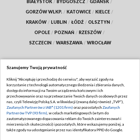
BIAŁYSTOK
/
BYDGOSZCZ
/
GDAŃSK
/
GORZÓW WLKP.
/
KATOWICE
/
KIELCE
/
KRAKÓW
/
LUBLIN
/
ŁÓDŹ
/
OLSZTYN
/
OPOLE
/
POZNAŃ
/
RZESZÓW
/
SZCZECIN
/
WARSZAWA
/
WROCŁAW
Szanujemy Twoją prywatność
Dołącz do nas:
Kliknij "Akceptuję i przechodzę do serwisu", aby wyrazić zgody na
korzystanie z technologii automatycznego śledzenia i zbierania danych,
TVP
dostęp do informacji na Twoim urządzeniu końcowym i ich
Abonament TVP
przechowywanie oraz na przetwarzanie Twoich danych osobowych przez
Regulamin TVP
nas, czyli Telewizję Polską S.A. w likwidacji (zwaną dalej również „TVP”),
Emisja w TVP
Zaufanych Partnerów z IAB* (1201 firm)
oraz pozostałych
Zaufanych
Polityka prywatności
Partnerów TVP (93 firm)
, w celach marketingowych (w tym do
Centrum informacji TVP
Moje zgody
zautomatyzowanego dopasowania reklam do Twoich zainteresowań i
mierzenia ich skuteczności) i pozostałych, które wskazujemy poniżej, a
Naziemna Telewizja Cyfrowa
Pomoc
także zgody na udostępnianie przez nas identyfikatora PPID do Google.
Sklep TVP
Biuro reklamy