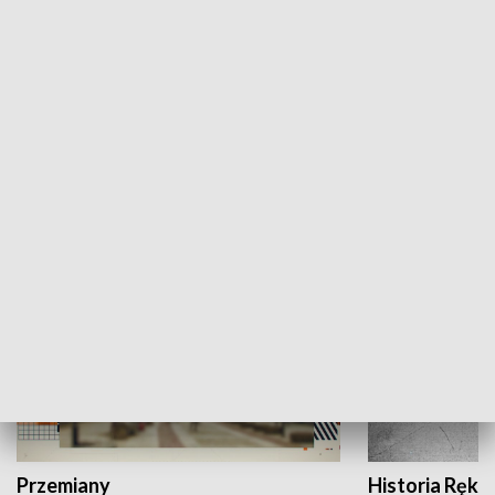
Moje miejsce
Winda region
HISTORIA
Przemiany
Historia Ręką