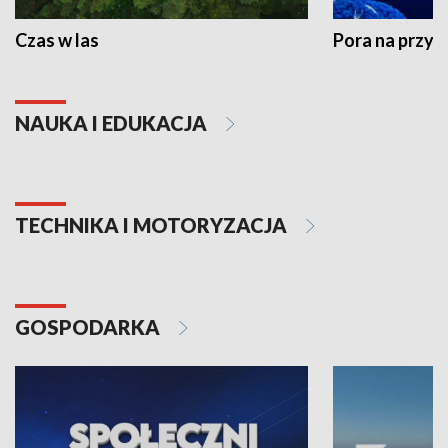
Czas w las
Pora na przyr
NAUKA I EDUKACJA
TECHNIKA I MOTORYZACJA
GOSPODARKA